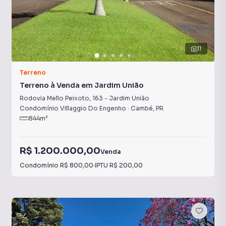
11
Terreno
Terreno à Venda em Jardim União
Rodovia Mello Peixoto
,
163
-
Jardim União
Condomínio Villaggio Do Engenho
·
Cambé
,
PR
844
m²
R$ 1.200.000,00
Venda
Condomínio
R$ 800,00
·
IPTU
R$ 200,00