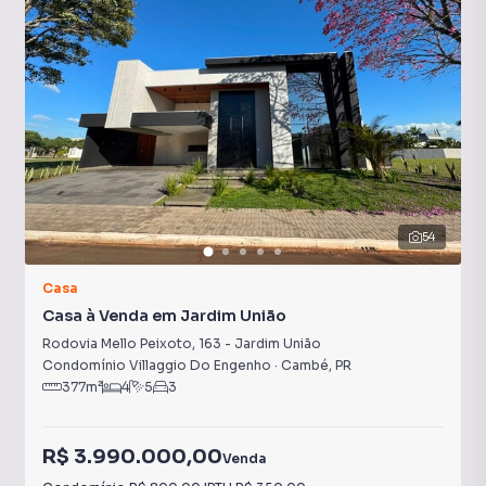
54
Casa
Casa à Venda em Jardim União
Rodovia Mello Peixoto
,
163
-
Jardim União
Condomínio Villaggio Do Engenho
·
Cambé
,
PR
377
m²
4
5
3
R$ 3.990.000,00
Venda