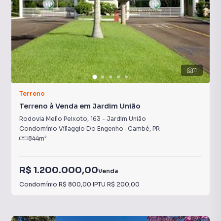
11
Terreno
Terreno à Venda em Jardim União
Rodovia Mello Peixoto
,
163
-
Jardim União
Condomínio Villaggio Do Engenho
·
Cambé
,
PR
844
m²
R$ 1.200.000,00
Venda
Condomínio
R$ 800,00
·
IPTU
R$ 200,00