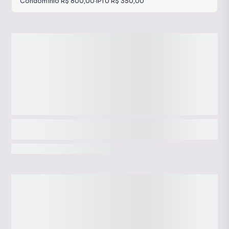
Condomínio
R$ 800,00
·
IPTU
R$ 350,00