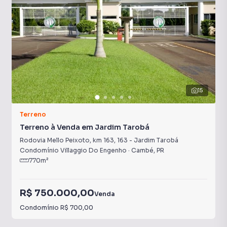
15
Terreno
Terreno à Venda em Jardim Tarobá
Rodovia Mello Peixoto, km 163
,
163
-
Jardim Tarobá
Condomínio Villaggio Do Engenho
·
Cambé
,
PR
770
m²
R$ 750.000,00
Venda
Condomínio
R$ 700,00