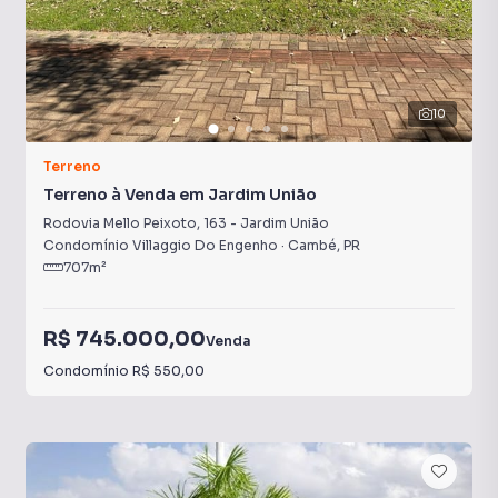
10
Terreno
Terreno à Venda em Jardim União
Rodovia Mello Peixoto
,
163
-
Jardim União
Condomínio Villaggio Do Engenho
·
Cambé
,
PR
707
m²
R$ 745.000,00
Venda
Condomínio
R$ 550,00