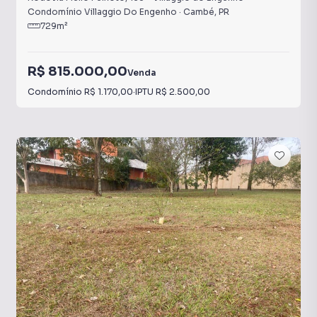
Condomínio Villaggio Do Engenho
·
Cambé
,
PR
729
m²
R$ 815.000,00
Venda
Condomínio
R$ 1.170,00
·
IPTU
R$ 2.500,00