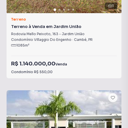
11
Terreno
Terreno à Venda em Jardim União
Rodovia Mello Peixoto
,
163
-
Jardim União
Condomínio Villaggio Do Engenho
·
Cambé
,
PR
1085
m²
R$ 1.140.000,00
Venda
Condomínio
R$ 550,00