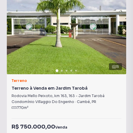
15
Terreno
Terreno à Venda em Jardim Tarobá
Rodovia Mello Peixoto, km 163
,
163
-
Jardim Tarobá
Condomínio Villaggio Do Engenho
·
Cambé
,
PR
770
m²
R$ 750.000,00
Venda