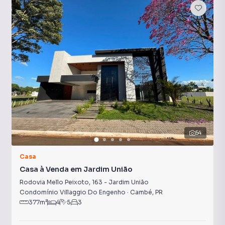
54
Casa
Casa à Venda em Jardim União
Rodovia Mello Peixoto
,
163
-
Jardim União
Condomínio Villaggio Do Engenho
·
Cambé
,
PR
377
m²
4
5
3