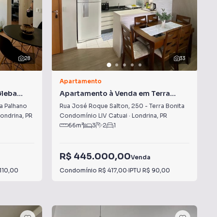
28
33
Apartamento
Gleba
Apartamento à Venda em Terra
Bonita
a Palhano
Rua José Roque Salton
,
250
-
Terra Bonita
Londrina
,
PR
Condomínio LIV Catuai
·
Londrina
,
PR
66
m²
3
2
1
R$ 445.000,00
Venda
110,00
Condomínio
R$ 417,00
·
IPTU
R$ 90,00