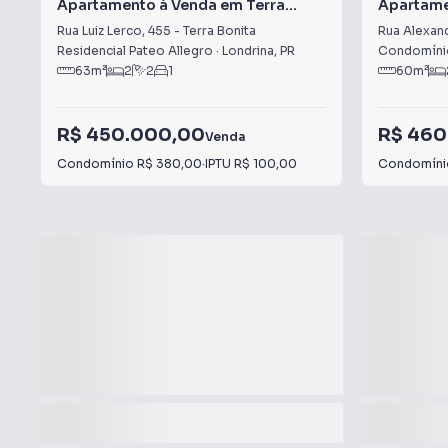
Apartamento à Venda em Terra
Apartame
Bonita
Jamaica
Rua Luiz Lerco
,
455
-
Terra Bonita
Rua Alexan
Residencial Pateo Allegro
·
Londrina
,
PR
Condomínio
63
m²
2
2
1
60
m²
R$ 450.000,00
R$ 460
Venda
Condomínio
R$ 380,00
·
IPTU
R$ 100,00
Condomín