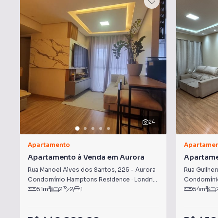
24
Apartamento
Apartame
Apartamento à Venda em Aurora
Apartame
Palhano
Rua Manoel Alves dos Santos
,
225
-
Aurora
Rua Guilher
Condomínio Hamptons Residence
·
Londrina
,
PR
Condomínio
51
m²
2
2
1
54
m²