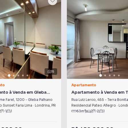
15
nto
Apartamento
nto à Venda em Gleba
Apartamento à Venda em T
Bonita
me Farel
,
1200
-
Gleba Palhano
Rua Luiz Lerco
,
455
-
Terra Bonit
 Sunset Faria Lima
·
Londrina
,
PR
Residencial Pateo Allegro
·
Londr
2
1
1
63
m²
2
2
1