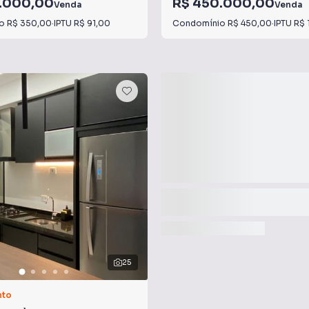
.000,00
R$ 450.000,00
Venda
Venda
io
R$ 350,00
·
IPTU
R$ 91,00
Condomínio
R$ 450,00
·
IPTU
R$ 
25
nto