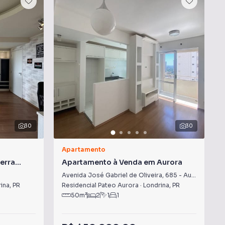
30
30
Apartamento
erra
Apartamento à Venda em Aurora
a
Avenida José Gabriel de Oliveira
,
685
-
Aurora
ina
,
PR
Residencial Pateo Aurora
·
Londrina
,
PR
50
m²
2
1
1