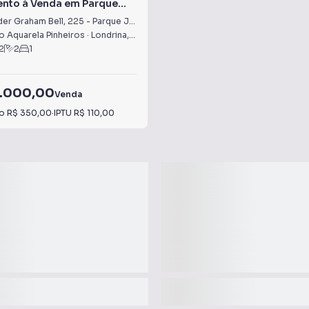
nto à Venda em Parque
der Graham Bell
,
225
-
Parque Jamaica
 Aquarela Pinheiros
·
Londrina
,
PR
2
2
1
.000,00
Venda
io
R$ 350,00
·
IPTU
R$ 110,00