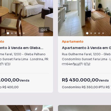
25
nto
Apartamento
nto à Venda em Gleba
Apartamento à Venda em 
Palhano
me Farel
,
1200
-
Gleba Palhano
Rua Guilherme Farel
,
1200
-
Gleb
 Sunset Faria Lima
·
Londrina
,
PR
Condomínio Sunset Faria Lima
·
2
1
1
54
m²
2
1
2
.000,00
R$ 430.000,00
Venda
Venda
io
R$ 400,00
Condomínio
R$ 350,00
·
IPTU
R$ 