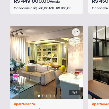
R$ 449.000,00
R$ 450
Venda
Condomínio
R$ 310,00
·
IPTU
R$ 100,00
Condomín
18
Apartamento
Apartame