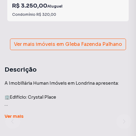
R$ 3.250,00
Aluguel
Condomínio
R$ 320,00
Ver mais imóveis em
Gleba Fazenda Palhano
Descrição
A Imobiliária Human Imóveis em Londrina apresenta:
🏢Edifício: Crystal Place
Apartamento amplo e com excelente distribuição, ideal
Ver
mais
para o seu conforto. O imóvel conta com 3 quartos bem
distribuídos, sendo 1 suíte aconchegante equipada com
móveis planejados. A área social destaca-se por uma sala