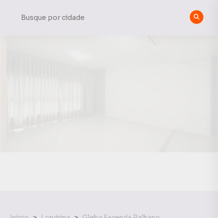
Início
Londrina
Gleba Fazenda Palhano