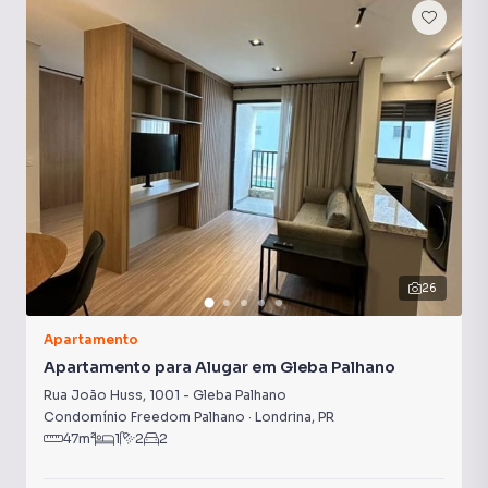
Quadra Poliesportiva
Portaria 24h
Sala de Academia
26
Apartamento
Apartamento para Alugar em Gleba Palhano
Rua João Huss
,
1001
-
Gleba Palhano
Condomínio Freedom Palhano
·
Londrina
,
PR
47
m²
1
2
2