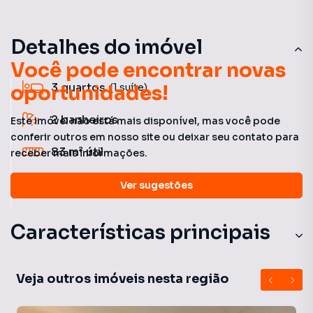
Detalhes do imóvel
Você pode encontrar novas
3
quartos
oportunidades!
(1 suíte)
2
banheiros
Este imóvel não está mais disponível, mas você pode
conferir outros em nosso site ou deixar seu contato para
83 m²
útil
receber mais informações.
2
vagas
Ver sugestões
Características principais
Com Lavanderia Coletiva
Veja outros imóveis nesta região
Ar-Condicionado