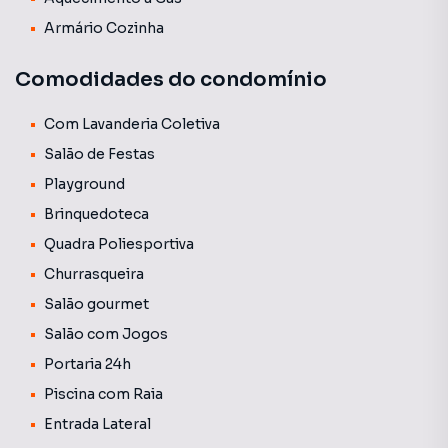
divulgado é uma média aproximada, podendo variar
Armário Cozinha
conforme as despesas mensais do edifício. As tarifas de
água e gás não estão incluídas nessa média e geralmente
Comodidades do condomínio
são cobradas juntamente com o boleto do condomínio.
Com Lavanderia Coletiva
Salão de Festas
Playground
Brinquedoteca
Quadra Poliesportiva
Churrasqueira
Salão gourmet
Salão com Jogos
Portaria 24h
Piscina com Raia
Entrada Lateral