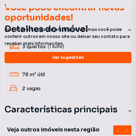
Você pode encontrar novas
oportunidades!
Detalhes do imóvel
Este imóvel não está mais disponível, mas você pode
conferir outros em nosso site ou deixar seu contato para
receber mais informações.
3
quartos
(1 suíte)
Ver sugestões
2
banheiros
78 m²
útil
2
vagas
Características principais
Churrasqueira
Veja outros imóveis nesta região
Piscina