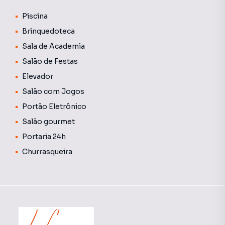
podendo variar conforme as despesas mensais do
edifício. As tarifas de água e gás não estão incluídas nessa
Piscina
média e geralmente são cobradas juntamente com o
Brinquedoteca
boleto do condomínio.
Sala de Academia
Salão de Festas
Elevador
Salão com Jogos
Portão Eletrônico
Salão gourmet
Portaria 24h
Churrasqueira