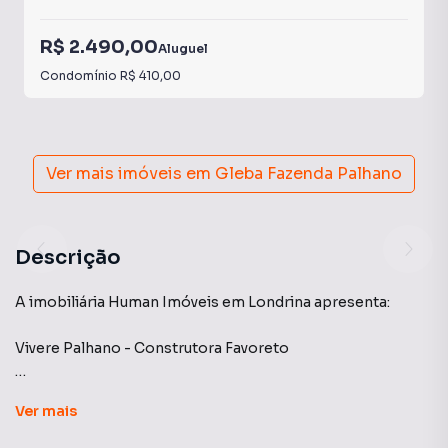
R$ 2.490,00
Aluguel
Condomínio
R$ 410,00
Ver mais imóveis em
Gleba Fazenda Palhano
Descrição
A imobiliária Human Imóveis em Londrina apresenta:
Vivere Palhano - Construtora Favoreto
Apartamento localizado no bairro da Gleba Palhano, com
Ver
mais
fácil acesso a rodovia. Esta unidade está em um andar
intermediário, possui 3 dormitórios sendo 1 suíte, 2 vagas