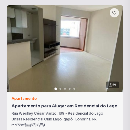
Armário Cozinha
Churrasqueira
Armário Suíte
69
Apartamento
Apartamento para Alugar em Residencial do Lago
Rua Weslley César Vanzo
,
189
-
Residencial do Lago
Brisas Residencial Club Lago Igapó
·
Londrina
,
PR
72
m²
3
2
1