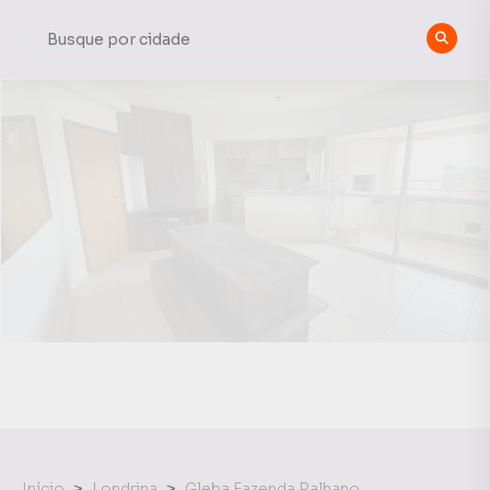
Início
Londrina
Gleba Fazenda Palhano