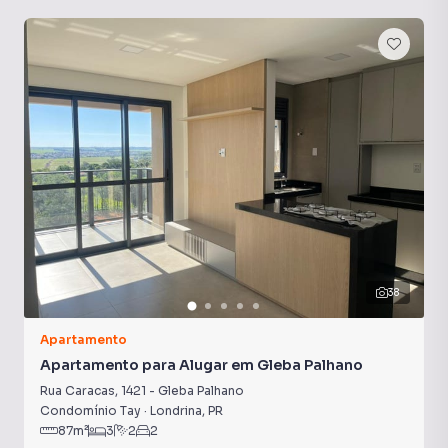
Portaria 24h
Sala de Academia
Aquecimento a Gás
38
Apartamento
Apartamento para Alugar em Gleba Palhano
Rua Caracas
,
1421
-
Gleba Palhano
Condomínio Tay
·
Londrina
,
PR
87
m²
3
2
2