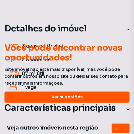
Detalhes do imóvel
Você pode encontrar novas
3
quartos
(1 suíte)
oportunidades!
2
banheiros
Este imóvel não está mais disponível, mas você pode
87 m²
útil
conferir outros em nosso site ou deixar seu contato para
receber mais informações.
1
vaga
Ver sugestões
Características principais
Com Lavanderia Coletiva
Veja outros imóveis nesta região
Piscina