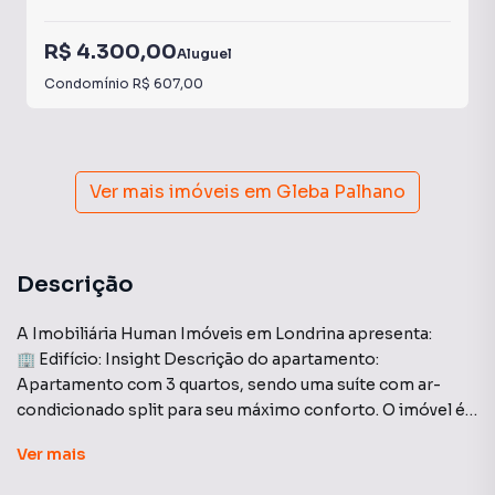
R$ 4.300,00
Aluguel
Condomínio
R$ 607,00
Ver mais imóveis em
Gleba Palhano
Descrição
A Imobiliária Human Imóveis em Londrina apresenta:
🏢 Edifício: Insight Descrição do apartamento:
Apartamento com 3 quartos, sendo uma suíte com ar-
condicionado split para seu máximo conforto. O imóvel é
totalmente mobiliado e completo em armários
Ver
mais
planejados de alta qualidade. Sala com painel para TV e ar
condicionado. A cozinha é equipada com cooktop, coifa,