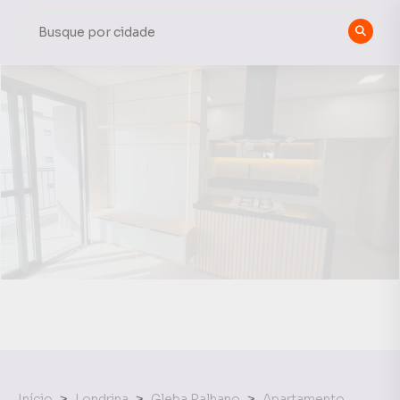
Início
Londrina
Gleba Palhano
Apartamento