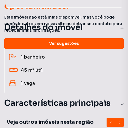
oportunidades!
Este imóvel não está mais disponível, mas você pode
conferir outros em nosso site ou deixar seu contato para
Detalhes do imóvel
receber mais informações.
Ver sugestões
2
quartos
1
banheiro
45 m²
útil
1
vaga
Características principais
Sala de Academia
Veja outros imóveis nesta região
Portaria 24h