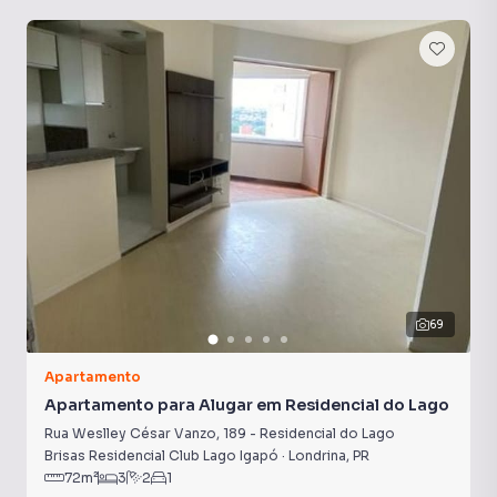
Churrasqueira
Salão gourmet
69
Apartamento
Apartamento para Alugar em Residencial do Lago
Rua Weslley César Vanzo
,
189
-
Residencial do Lago
Brisas Residencial Club Lago Igapó
·
Londrina
,
PR
72
m²
3
2
1