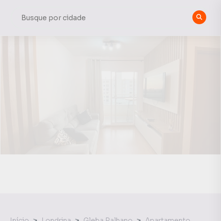
Início
Londrina
Gleba Palhano
Apartamento