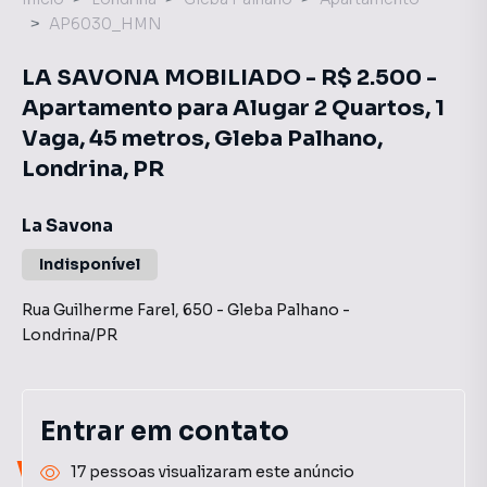
AP6030_HMN
LA SAVONA MOBILIADO - R$ 2.500 -
Apartamento para Alugar 2 Quartos, 1
Vaga, 45 metros, Gleba Palhano,
Londrina, PR
La Savona
Indisponível
Rua Guilherme Farel
,
650
-
Gleba Palhano
-
Londrina
/
PR
Entrar em contato
Você pode encontrar novas
17 pessoas visualizaram este anúncio