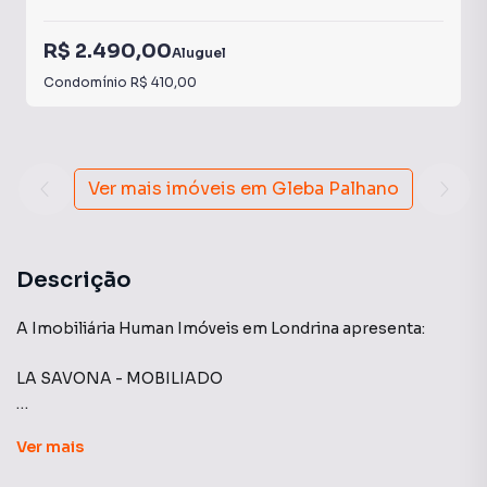
R$ 2.490,00
Aluguel
Condomínio
R$ 410,00
Ver mais imóveis em
Gleba Palhano
Descrição
A Imobiliária Human Imóveis em Londrina apresenta:
LA SAVONA - MOBILIADO
- Andar Alto;
Ver
mais
- Apartamento mobiliado;
- 02 dormitórios;