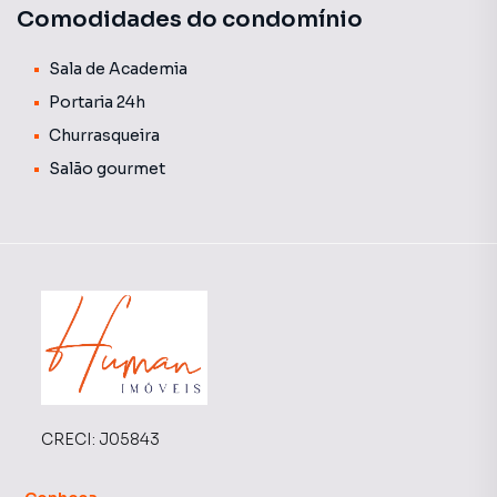
💡 Informações Importantes:
Comodidades do condomínio
O valor do condomínio divulgado é uma média aproximada,
podendo variar conforme as despesas mensais do
Sala de Academia
edifício. As tarifas de água e gás não estão incluídas nessa
Portaria 24h
média e geralmente são cobradas juntamente com o
boleto do condomínio.
Churrasqueira
Salão gourmet
CRECI:
J05843