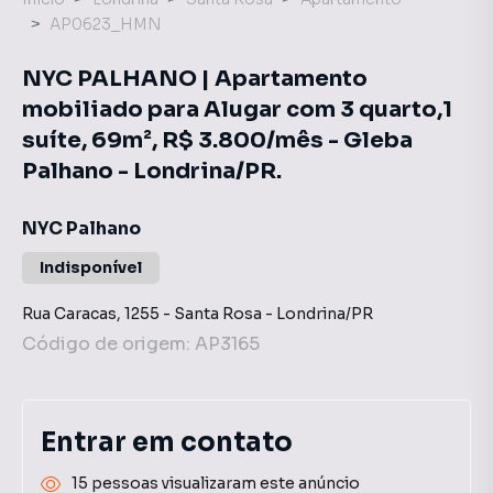
AP0623_HMN
NYC PALHANO | Apartamento
mobiliado para Alugar com 3 quarto,1
suíte, 69m², R$ 3.800/mês - Gleba
Palhano - Londrina/PR.
NYC Palhano
Indisponível
Rua Caracas
,
1255
-
Santa Rosa
-
Londrina
/
PR
Código de origem:
AP3165
Entrar em contato
15 pessoas visualizaram este anúncio