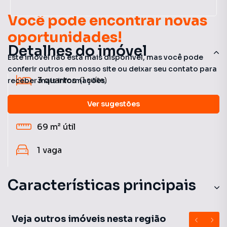
Você pode encontrar novas
oportunidades!
Detalhes do imóvel
Este imóvel não está mais disponível, mas você pode
conferir outros em nosso site ou deixar seu contato para
3
quartos
(1 suíte)
receber mais informações.
2
banheiros
Ver sugestões
69 m²
útil
1
vaga
Características principais
Churrasqueira
Veja outros imóveis nesta região