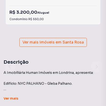
R$ 3.200,00
Aluguel
Condomínio
R$ 550,00
Ver mais imóveis em
Santa Rosa
Descrição
A Imobiliária Human Imóveis em Londrina, apresenta:
Edifício: NYC PALHANO - Gleba Palhano.
Apartamento: Com 69 m2, 3 dormitório (suíte), 2
Ver
mais
banheiros, todo mobiliado, completo em armários
planejados e sacada com churrasqueira;