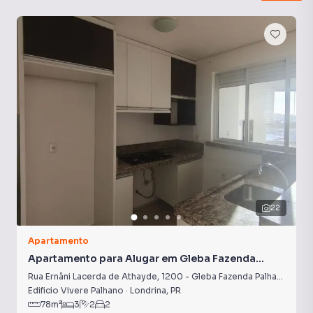
Armário Cozinha
Varanda gourmet
Portaria 24h
Piscina Aquecida
22
Apartamento
Apartamento para Alugar em Gleba Fazenda
Palhano
Rua Ernâni Lacerda de Athayde
,
1200
-
Gleba Fazenda Palhano
Edificio Vivere Palhano
·
Londrina
,
PR
78
m²
3
2
2