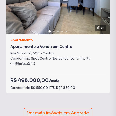
28
Apartamento
Apartamento à Venda em Centro
Rua Mossoró
,
500
-
Centro
Condomínio Spot Centro Residence
·
Londrina
,
PR
58
m²
2
2
R$ 498.000,00
Venda
Condomínio
R$ 550,00
·
IPTU
R$ 1.850,00
Ver mais imóveis em
Andrade