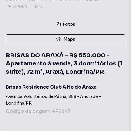
AP0841_HMN
Fotos
Mapa
BRISAS DO ARAXÁ - R$ 550.000 -
Apartamento à venda, 3 dormitórios (1
suíte), 72 m², Araxá, Londrina/PR
Brisas Residence Club Alto do Araxa
Avenida Voluntários da Pátria
,
888
-
Andrade
-
Londrina
/
PR
Código de origem:
AP2947