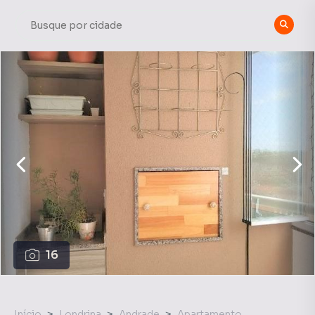
16
Início
Londrina
Andrade
Apartamento