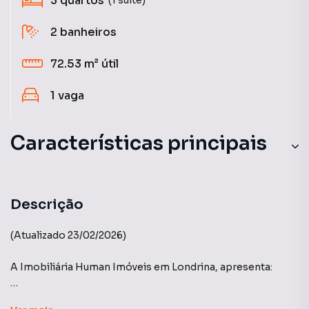
3
quartos
2
banheiros
72.53 m²
útil
1
vaga
Características principais
Sala de Academia
Churrasqueira
Descrição
Sacada com Skin Glass
(Atualizado 23/02/2026)
Piscina
A Imobiliária Human Imóveis em Londrina, apresenta:
Aceita Pet
BRISAS DO ARAXÁ - Construtora A.Yoshii