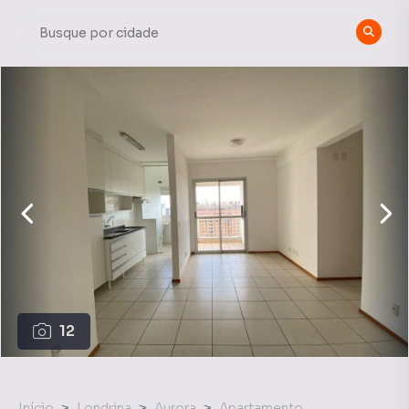
12
Início
Londrina
Aurora
Apartamento