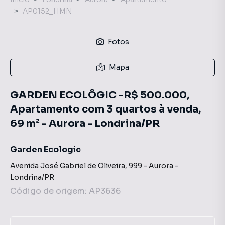
AP0152_HMN
Fotos
Mapa
GARDEN ECOLÔGIC -R$ 500.000,
Apartamento com 3 quartos à venda,
69 m² - Aurora - Londrina/PR
Garden Ecologic
Avenida José Gabriel de Oliveira
,
999
-
Aurora
-
Londrina
/
PR
Código de origem:
AP3636