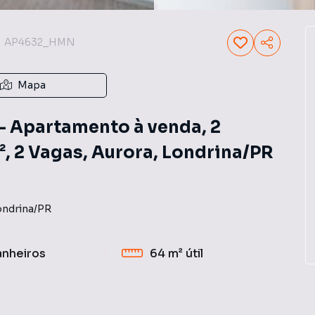
AP4632_HMN
Mapa
 Apartamento à venda, 2
m², 2 Vagas, Aurora, Londrina/PR
ondrina
/
PR
anheiros
64 m²
útil