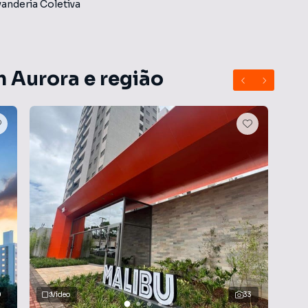
anderia Coletiva
m Aurora e região
0
Vídeo
33