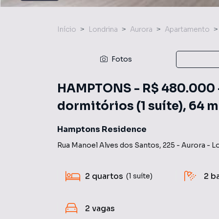
Início
Londrina
Aurora
Apartamento
Fotos
HAMPTONS - R$ 480.000 -
dormitórios (1 suíte), 64 
Hamptons Residence
Rua Manoel Alves dos Santos
,
225
-
Aurora
-
L
2
quartos
2
b
(1 suíte)
2
vagas