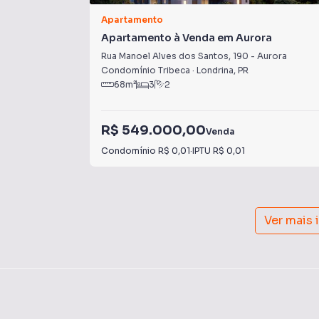
Apartamento
Apartamento à Venda em Aurora
Rua Manoel Alves dos Santos
,
190
-
Aurora
Condomínio Tribeca
·
Londrina
,
PR
68
m²
3
2
R$ 549.000,00
Venda
Condomínio
R$ 0,01
·
IPTU
R$ 0,01
Ver mais