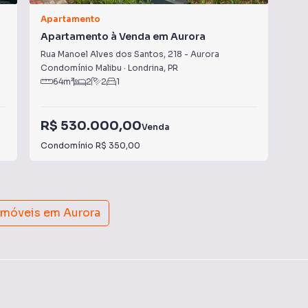
Apartamento
Apa
Apartamento à Venda em Aurora
Ap
Rua Manoel Alves dos Santos
,
218
-
Aurora
Rua
Condomínio Malibu
·
Londrina
,
PR
Con
64
m²
2
2
1
R$ 530.000,00
R$
Venda
Condomínio
R$ 350,00
Con
 imóveis em
Aurora