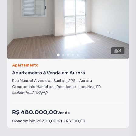
21
Apartamento
Apartamento à Venda em Aurora
Rua Manoel Alves dos Santos
,
225
-
Aurora
Condomínio Hamptons Residence
·
Londrina
,
PR
64
m²
2
2
2
R$ 480.000,00
Venda
Condomínio
R$ 300,00
·
IPTU
R$ 100,00