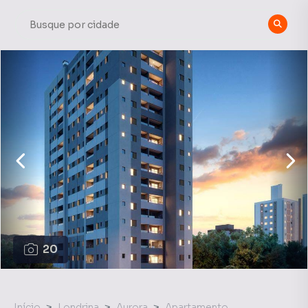
20
Início
Londrina
Aurora
Apartamento