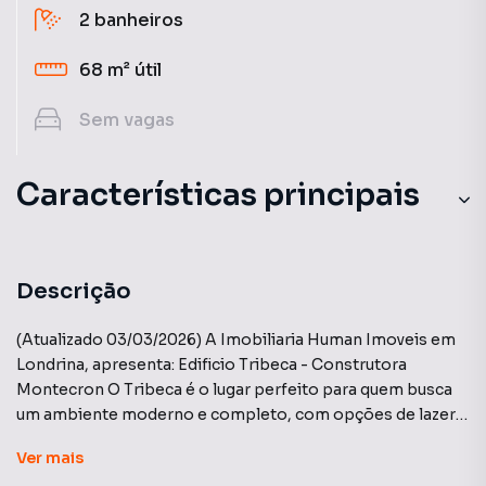
2
banheiros
68 m²
útil
Sem
vagas
Características principais
Descrição
(Atualizado 03/03/2026) A Imobiliaria Human Imoveis em
Londrina, apresenta: Edificio Tribeca - Construtora
Montecron O Tribeca é o lugar perfeito para quem busca
um ambiente moderno e completo, com opções de lazer
para todas as idades e uma localização privilegiada. Temos
Ver
mais
unidades disponiveis na planta de 55m² com 2 dormitórios