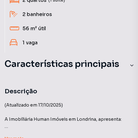
2
quartos
2
banheiros
56 m²
útil
1
vaga
Características principais
Aceita Pet
Salão gourmet
Descrição
Portaria 24h
(Atualizado em 17/10/2025)
Circuito Interno TV
A Imobiliária Human Imóveis em Londrina, apresenta:
Andar Alto
SENSIA AURORA - Sensia Incorporadora