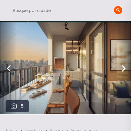
3
Início
Londrina
Aurora
Apartamento