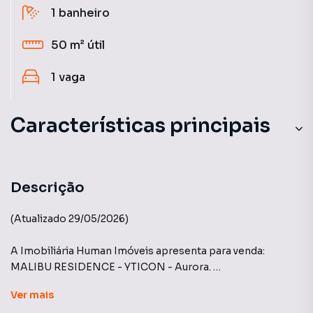
1
banheiro
50 m²
útil
1
vaga
Características principais
Descrição
(Atualizado 29/05/2026)
A Imobiliária Human Imóveis apresenta para venda:
MALIBU RESIDENCE - YTICON - Aurora.
Ver
mais
Apartamento que proporciona uma experiência de