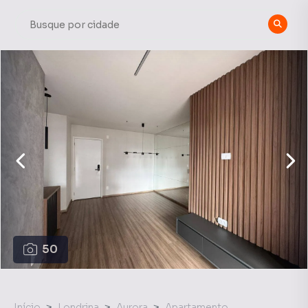
50
Início
Londrina
Aurora
Apartamento