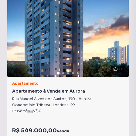
20
Apartamento
Apartamento à Venda em Aurora
Rua Manoel Alves dos Santos
,
190
-
Aurora
Condomínio Tribeca
·
Londrina
,
PR
68
m²
3
2
R$ 549.000,00
Venda