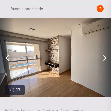
17
Início
Londrina
Centro
Apartamento