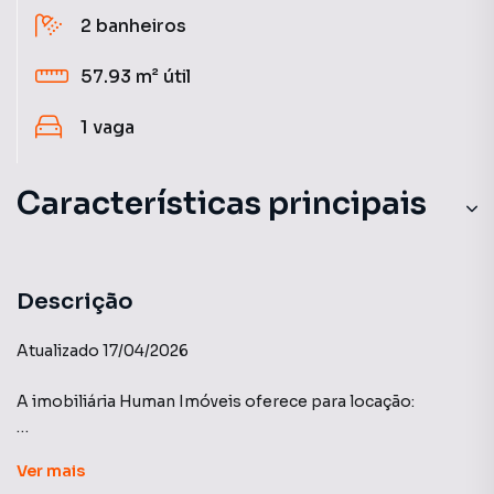
2
banheiros
57.93 m²
útil
1
vaga
Características principais
Aceita Pet
Cozinha
Descrição
Churrasqueira
Atualizado 17/04/2026
Elevador
A imobiliária Human Imóveis oferece para locação:
Varanda gourmet
Edifício: SPOT CENTRO - Centro.
Ver
mais