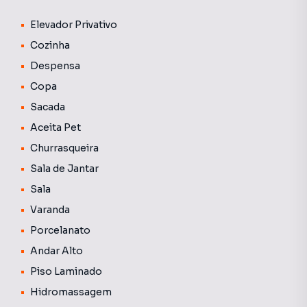
promessa de transformar a esquina da Santos com a Pio
XII, reafirmando a importância do entorno."
Elevador Privativo
Previsão de entrega em NOVEMBRO/2026.
Cozinha
Despensa
Copa
Sacada
Aceita Pet
Churrasqueira
Sala de Jantar
Sala
Varanda
Porcelanato
Andar Alto
Piso Laminado
Hidromassagem