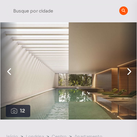
12
Início
Londrina
Centro
Apartamento