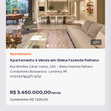
10
Apartamento
Apartamento à Venda em Gleba Fazenda Palhano
Rua Weslley César Vanzo
,
255
-
Gleba Fazenda Palhano
Condomínio Bossanova
·
Londrina
,
PR
233
m²
3
5
2
R$ 3.450.000,00
Venda
Condomínio
R$ 1.500,00