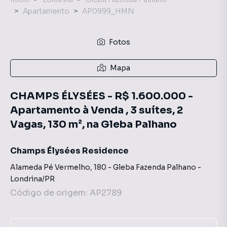
Apartamento
AP0999_HMN
Fotos
Mapa
CHAMPS ÉLYSÉES - R$ 1.600.000 -
Apartamento à Venda , 3 suítes, 2
Vagas, 130 m², na Gleba Palhano
Champs Élysées Residence
Alameda Pé Vermelho
,
180
-
Gleba Fazenda Palhano
-
Londrina
/
PR
Código de origem:
AP2789