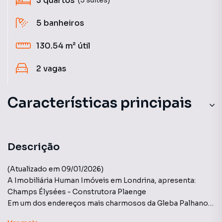
3
quartos
5
banheiros
130.54 m²
útil
2
vagas
Características principais
Descrição
(Atualizado em 09/01/2026)
A Imobiliária Human Imóveis em Londrina, apresenta:
Champs Élysées - Construtora Plaenge
Em um dos endereços mais charmosos da Gleba Palhano,
em frente a Praça Pé Vermelho, este apartamento possui