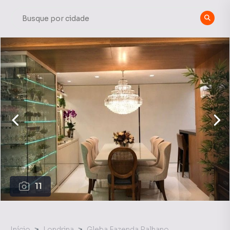
11
Início
Londrina
Gleba Fazenda Palhano