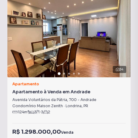
34
Apartamento
Apartamento à Venda em Andrade
Avenida Voluntários da Pátria
,
700
-
Andrade
Condomínio Maison Zenith
·
Londrina
,
PR
124
m²
3
3
2
R$ 1.298.000,00
Venda