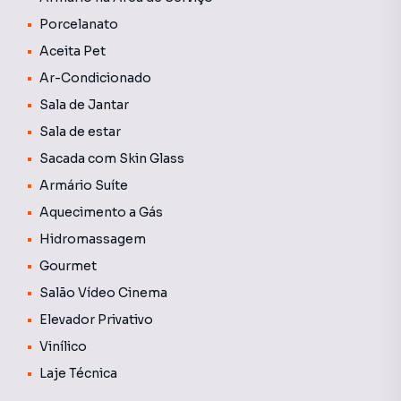
não será necessário um caminhão de mudanças, pois
Porcelanato
quase tudo que você precisa o apartamento já contempla.
Aceita Pet
07 ar condicionados, cooktop, forno e decoração com
Ar-Condicionado
assinatura.
Sala de Jantar
Sala de estar
Sacada com Skin Glass
Armário Suíte
Aquecimento a Gás
Hidromassagem
Gourmet
Salão Vídeo Cinema
Elevador Privativo
Vinílico
Laje Técnica