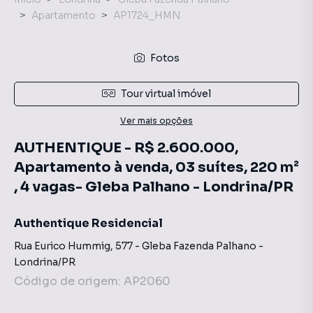
Apartamento
AP1724_HMN
Fotos
Tour virtual imóvel
Ver mais opções
AUTHENTIQUE - R$ 2.600.000,
Apartamento à venda, 03 suítes, 220 m²
, 4 vagas- Gleba Palhano - Londrina/PR
Authentique Residencial
Rua Eurico Hummig
,
577
-
Gleba Fazenda Palhano
-
Londrina
/
PR
Código de origem:
AP2060