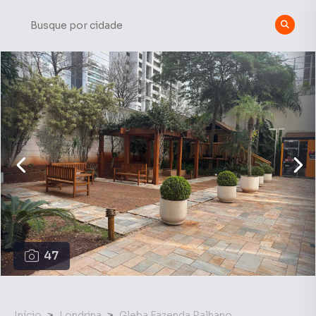
47
Início
Londrina
Gleba Fazenda Palhano