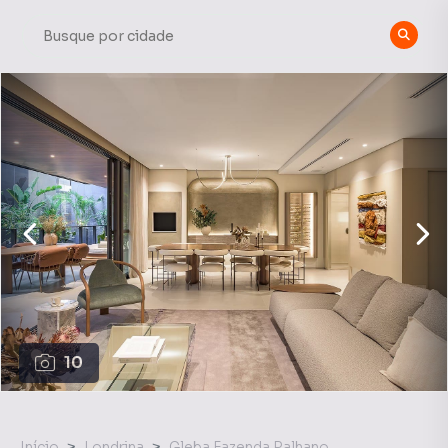
10
Início
Londrina
Gleba Fazenda Palhano