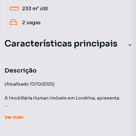
233 m²
útil
2
vagas
Características principais
Descrição
(Atualizado 10/10/2025)
A Imobiliária Human Imóveis em Londrina, apresenta:
BOSSANOVA - Plaenge
Ver
mais
O BOSSANOVA é um empreendimento que redefine o
conceito de sofisticação em Londrina. Em construção,