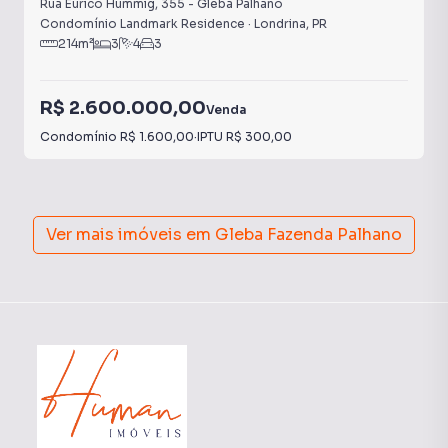
Rua Eurico Hummig
,
355
-
Gleba Palhano
A área de lazer traduz o conceito do empreendimento:
Condomínio Landmark Residence
·
Londrina
,
PR
214
m²
3
4
3
ambientes sofisticados, planejados para proporcionar
bem-estar, convivência e momentos especiais com a
família.
R$ 2.600.000,00
Venda
Condomínio
R$ 1.600,00
·
IPTU
R$ 300,00
Ver mais imóveis em
Gleba Fazenda Palhano