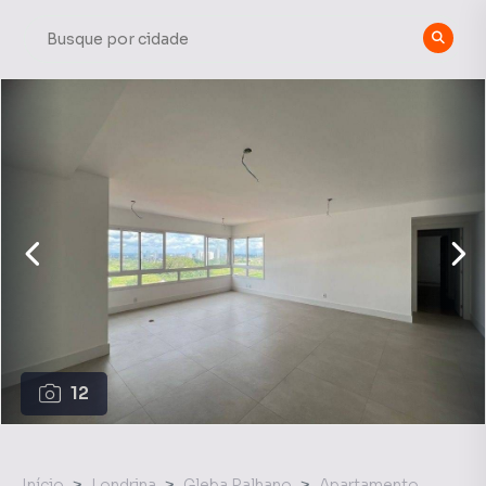
12
Início
Londrina
Gleba Palhano
Apartamento