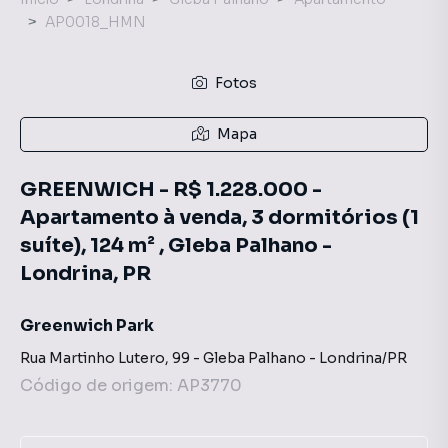
AP0018_HMN
Fotos
Mapa
GREENWICH - R$ 1.228.000 -
Apartamento à venda, 3 dormitórios (1
suíte), 124 m² , Gleba Palhano -
Londrina, PR
Greenwich Park
Rua Martinho Lutero
,
99
-
Gleba Palhano
-
Londrina
/
PR
Código de origem:
AP3770