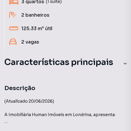
3
quartos
(1 suíte)
2
banheiros
125.33 m²
útil
2
vagas
Características principais
Descrição
(Atualizado 20/06/2026)
A Imobiliária Human Imóveis em Londrina, apresenta:
Edifício Greenwich Park - Construtora THÁ