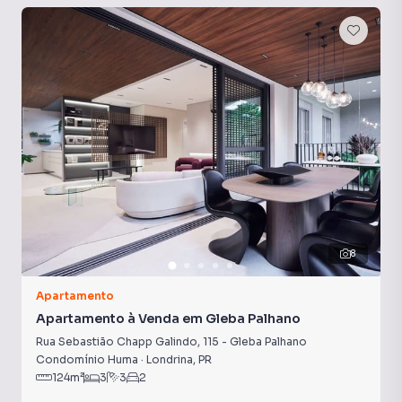
8
Apartamento
Apartamento à Venda em Gleba Palhano
Rua Sebastião Chapp Galindo
,
115
-
Gleba Palhano
Condomínio Huma
·
Londrina
,
PR
124
m²
3
3
2