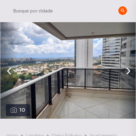
10
Início
Londrina
Gleba Palhano
Apartamento