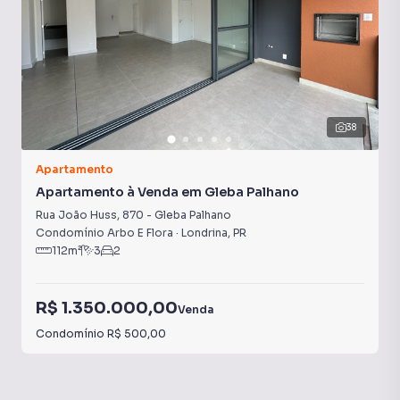
38
Apartamento
Apartamento à Venda em Gleba Palhano
Rua João Huss
,
870
-
Gleba Palhano
Condomínio Arbo E Flora
·
Londrina
,
PR
112
m²
3
2
R$ 1.350.000,00
Venda
Condomínio
R$ 500,00