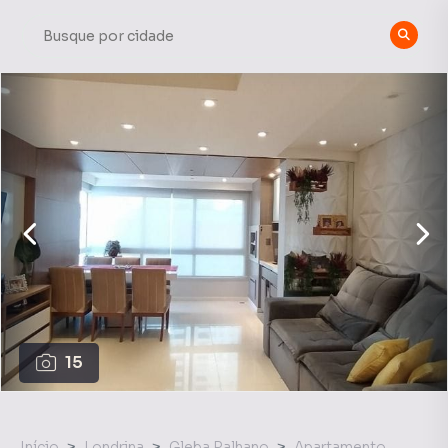
15
Início
Londrina
Gleba Palhano
Apartamento