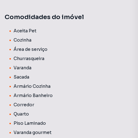
Apartamento em alto padrão disponível para venda,
pensando em ocupação imediata, moveis planejados em
Comodidades do imóvel
todos os cômodos para maior utilização de espaço,
conforto e requinte. Agende sua visita.
Aceita Pet
Cozinha
Área de serviço
Churrasqueira
Varanda
Sacada
Armário Cozinha
Armário Banheiro
Corredor
Quarto
Piso Laminado
Varanda gourmet