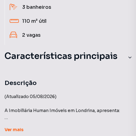
3
banheiros
110 m²
útil
2
vagas
Características principais
Descrição
(Atualizado 05/08/2026)
A Imobiliária Human Imóveis em Londrina, apresenta:
Edifício Vert - Construtora Plaenge
Ver
mais