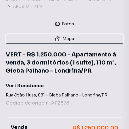
AP0910_HMN
Fotos
Mapa
VERT - R$ 1.250.000 - Apartamento à
venda, 3 dormitórios (1 suíte), 110 m²,
Gleba Palhano - Londrina/PR
Vert Residence
Rua João Huss
,
881
-
Gleba Palhano
-
Londrina
/
PR
Código de origem:
AP2878
Venda
R$ 1.250.000,00