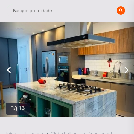
13
Início
Londrina
Gleba Palhano
Apartamento