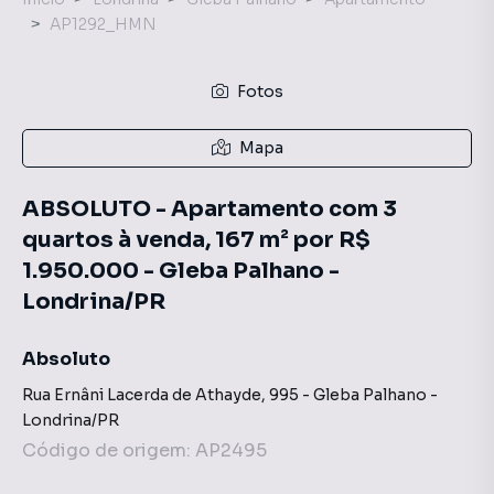
AP1292_HMN
Fotos
Mapa
ABSOLUTO - Apartamento com 3
quartos à venda, 167 m² por R$
1.950.000 - Gleba Palhano -
Londrina/PR
Absoluto
Rua Ernâni Lacerda de Athayde
,
995
-
Gleba Palhano
-
Londrina
/
PR
Código de origem:
AP2495