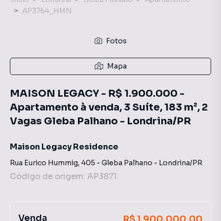
AP3764_HMN
Fotos
Mapa
MAISON LEGACY - R$ 1.900.000 -
Apartamento à venda, 3 Suíte, 183 m², 2
Vagas Gleba Palhano - Londrina/PR
Maison Legacy Residence
Rua Eurico Hummig
,
405
-
Gleba Palhano
-
Londrina
/
PR
Código de origem:
AP3871
Venda
R$ 1.900.000,00