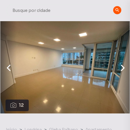
12
Início
Londrina
Gleba Palhano
Apartamento