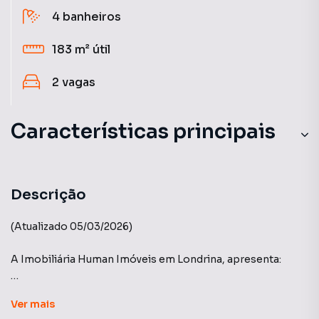
4
banheiros
183 m²
útil
2
vagas
Características principais
Churrasqueira
Gourmet
Descrição
Piscina Para Crianças
(Atualizado 05/03/2026)
Aceita Pet
A Imobiliária Human Imóveis em Londrina, apresenta:
Elevador Privativo
Edifício Maison Legacy - Construtora A.Yoshii.
Ver
mais