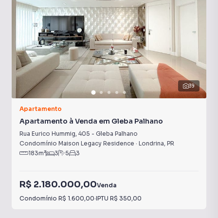
39
Apartamento
Apartamento à Venda em Gleba Palhano
Rua Eurico Hummig
,
405
-
Gleba Palhano
Condomínio Maison Legacy Residence
·
Londrina
,
PR
183
m²
3
5
3
R$ 2.180.000,00
Venda
Condomínio
R$ 1.600,00
·
IPTU
R$ 350,00