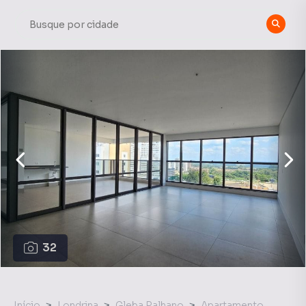
32
Início
Londrina
Gleba Palhano
Apartamento