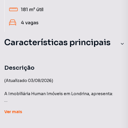
181 m²
útil
4
vagas
Características principais
Descrição
(Atualizado 03/08/2026)
A Imobiliária Human Imóveis em Londrina, apresenta:
Edifício Lumini - Construtora A.Yoshii.
Ver
mais
Reflete a sofisticação em seu projeto contemporâneo, sua
proposta é oferecer muita exclusividade aos seus