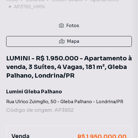
AP3783_HMN
Fotos
Mapa
LUMINI - R$ 1.950.000 - Apartamento à
venda, 3 Suítes, 4 Vagas, 181 m², Gleba
Palhano, Londrina/PR
Lumini Gleba Palhano
Rua Ulrico Zuimglio
,
50
-
Gleba Palhano
-
Londrina
/
PR
Código de origem:
AP3852
Venda
R$ 1.950.000,00