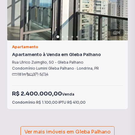
16
Apartamento
Apartamento à Venda em Gleba Palhano
Rua Ulrico Zuimglio
,
50
-
Gleba Palhano
Condomínio Lumini Gleba Palhano
·
Londrina
,
PR
181
m²
3
5
4
R$ 2.400.000,00
Venda
Condomínio
R$ 1.100,00
·
IPTU
R$ 410,00
Ver mais imóveis em
Gleba Palhano