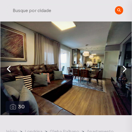
30
Início
Londrina
Gleba Palhano
Apartamento