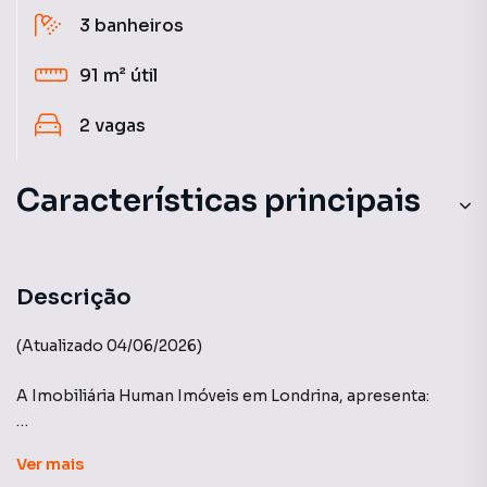
3
banheiros
91 m²
útil
2
vagas
Características principais
Sacada com Skin Glass
Aceita Pet
Descrição
Portaria 24h
(Atualizado 04/06/2026)
Ar-Condicionado
A Imobiliária Human Imóveis em Londrina, apresenta:
Edifício Victoria Parque - Construtora Rossi
Ver
mais