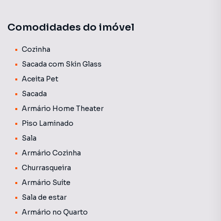
O edifício fica localizado ao lado do Shopping Catuaí. O
apartamento é completo em armários, conta com 4
Comodidades do imóvel
aparelhos de ar condicionado, 2 vagas de garagem e área
de lazer completa.
Cozinha
Sacada com Skin Glass
Aceita Pet
Sacada
Armário Home Theater
Piso Laminado
Sala
Armário Cozinha
Churrasqueira
Armário Suíte
Sala de estar
Armário no Quarto