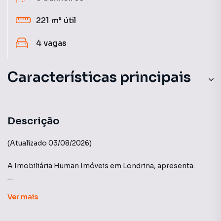
221 m²
útil
4
vagas
Características principais
Aceita Pet
Aquecimento a Gás
Descrição
Hidromassagem
(Atualizado 03/08/2026)
Portaria 24h
A Imobiliária Human Imóveis em Londrina, apresenta:
Andar Alto
Edifício Authentique - Construtora A.Yoshii.
Ver
mais
Localizado próximo do shopping Aurora, o condomínio é