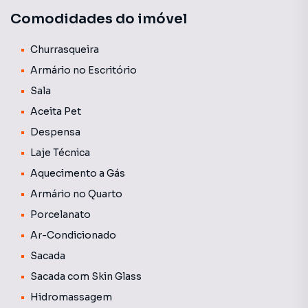
um edifício pra quem busca segurança e conforto. Com
Comodidades do imóvel
uma área de lazer completa e recheada de opções para
adultos e crianças, o edifício é uma excelente opção pra
quem deseja praticidade!
Churrasqueira
Armário no Escritório
Sala
Aceita Pet
Despensa
Laje Técnica
Aquecimento a Gás
Armário no Quarto
Porcelanato
Ar-Condicionado
Sacada
Sacada com Skin Glass
Hidromassagem