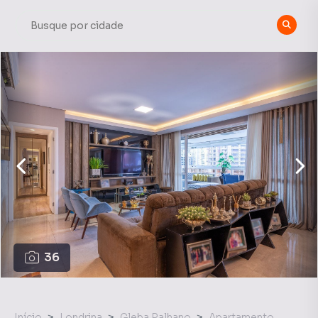
36
Início
Londrina
Gleba Palhano
Apartamento