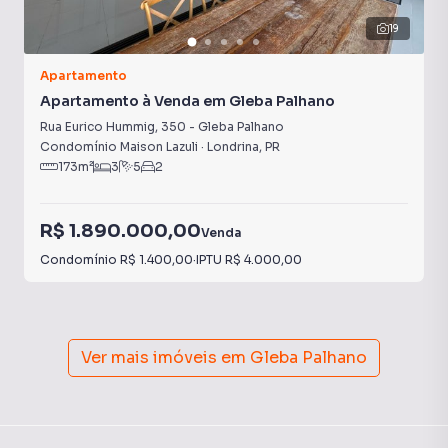
19
Apartamento
Apartamento à Venda em Gleba Palhano
Rua Eurico Hummig
,
350
-
Gleba Palhano
Condomínio Maison Lazuli
·
Londrina
,
PR
173
m²
3
5
2
R$ 1.890.000,00
Venda
Condomínio
R$ 1.400,00
·
IPTU
R$ 4.000,00
Ver mais imóveis em
Gleba Palhano