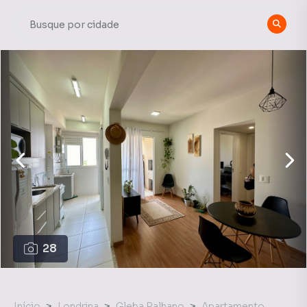
28
Início
Londrina
Gleba Palhano
Apartamento