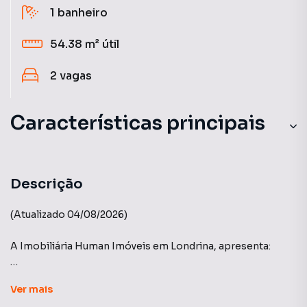
1
banheiro
54.38 m²
útil
2
vagas
Características principais
Sacada com Skin Glass
Andar Alto
Descrição
Aceita Pet
(Atualizado 04/08/2026)
Churrasqueira
A Imobiliária Human Imóveis em Londrina, apresenta:
Aquecimento a Gás
Edifício Sunset - Construtora Yticon
Ver
mais