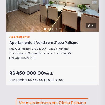
15
Apartamento
Apartamento à Venda em Gleba Palhano
Rua Guilherme Farel
,
1200
-
Gleba Palhano
Condomínio Sunset Faria Lima
·
Londrina
,
PR
54
m²
2
1
1
R$ 450.000,00
Venda
Condomínio
R$ 350,00
·
IPTU
R$ 91,00
Ver mais imóveis em
Gleba Palhano