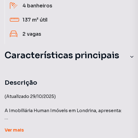
4
banheiros
137 m²
útil
2
vagas
Características principais
Piscina Aquecida
Churrasqueira
Descrição
Gourmet
(Atualizado 29/10/2025)
Andar Alto
A Imobiliária Human Imóveis em Londrina, apresenta:
Portaria 24h
Edifício Hause - Construtora Plaenge.
Ver
mais