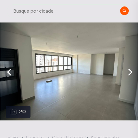
20
Início
Londrina
Gleba Palhano
Apartamento