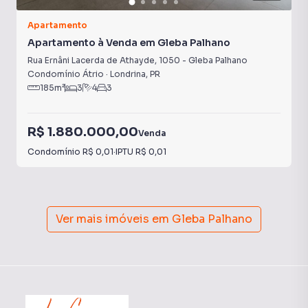
Apartamento
Apartamento à Venda em Gleba Palhano
Rua Ernâni Lacerda de Athayde
,
1050
-
Gleba Palhano
Condomínio Átrio
·
Londrina
,
PR
185
m²
3
4
3
R$ 1.880.000,00
Venda
Condomínio
R$ 0,01
·
IPTU
R$ 0,01
Ver mais imóveis em
Gleba Palhano