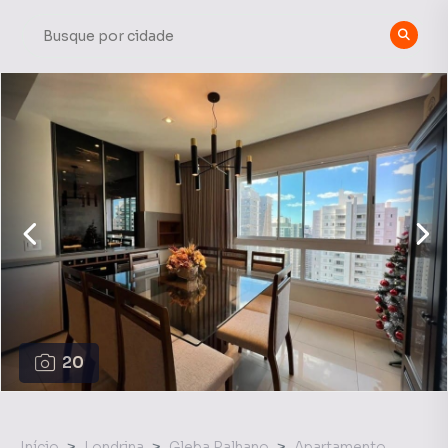
20
Início
Londrina
Gleba Palhano
Apartamento