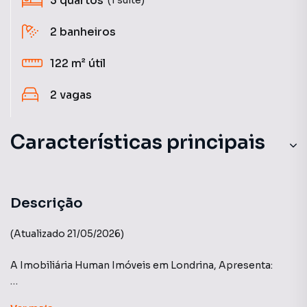
3
quartos
2
banheiros
122 m²
útil
2
vagas
Características principais
Porcelanato
Decorado
Descrição
(Atualizado 21/05/2026)
A Imobiliária Human Imóveis em Londrina, Apresenta:
EDIFÍCIO ÉLÉGANCE - GLEBA PALHANO