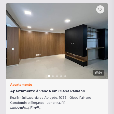
24
Apartamento
Apartamento à Venda em Gleba Palhano
Rua Ernâni Lacerda de Athayde
,
1035
-
Gleba Palhano
Condomínio Elegance
·
Londrina
,
PR
122
m²
2
4
2