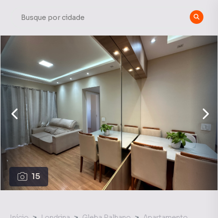
15
Início
Londrina
Gleba Palhano
Apartamento