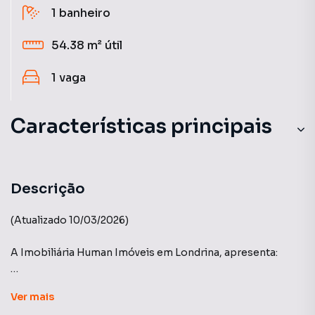
1
banheiro
54.38 m²
útil
1
vaga
Características principais
Sacada com Skin Glass
Andar Alto
Descrição
Aceita Pet
(Atualizado 10/03/2026)
Churrasqueira
A Imobiliária Human Imóveis em Londrina, apresenta:
Aquecimento a Gás
Edifício Sunset - Construtora Yticon
Ver
mais