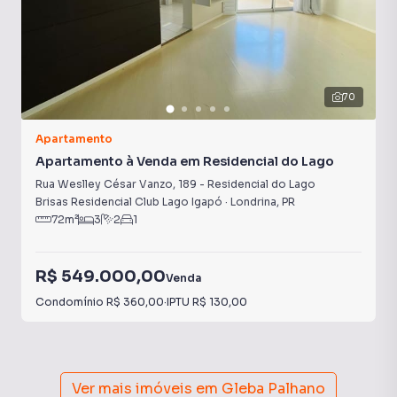
70
Apartamento
Apartamento à Venda em Residencial do Lago
Rua Weslley César Vanzo
,
189
-
Residencial do Lago
Brisas Residencial Club Lago Igapó
·
Londrina
,
PR
72
m²
3
2
1
R$ 549.000,00
Venda
Condomínio
R$ 360,00
·
IPTU
R$ 130,00
Ver mais imóveis em
Gleba Palhano