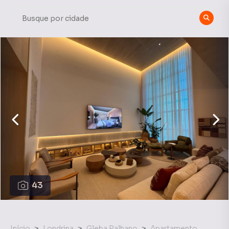
43
Início
Londrina
Gleba Palhano
Apartamento