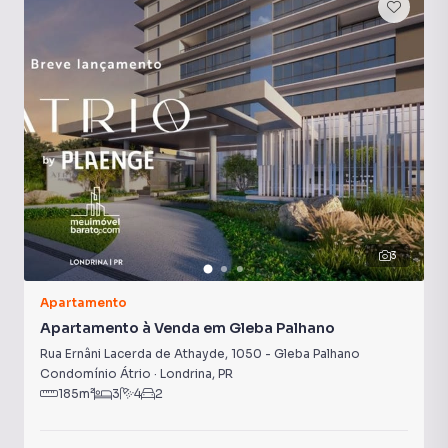
3
Apartamento
Apartamento à Venda em Gleba Palhano
Rua Ernâni Lacerda de Athayde
,
1050
-
Gleba Palhano
Condomínio Átrio
·
Londrina
,
PR
185
m²
3
4
2