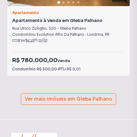
Apartamento
Apartamento à Venda em Gleba Palhano
Rua Ulrico Zuínglio
,
320
-
Gleba Palhano
Condomínio Evolution Alto Da Palhano
·
Londrina
,
PR
81
m²
2
2
2
R$ 780.000,00
Venda
Condomínio
R$ 500,00
·
IPTU
R$ 0,01
Ver mais imóveis em
Gleba Palhano