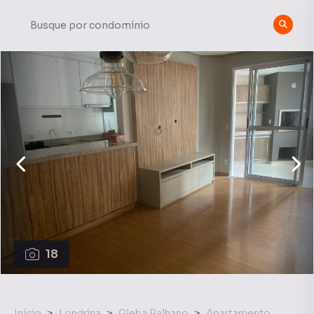
18
Início
Londrina
Gleba Palhano
Apartamento