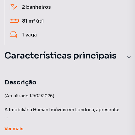
2
banheiros
81 m²
útil
1
vaga
Características principais
Churrasqueira
Piscina
Descrição
Sacada
(Atualizado 12/02/2026)
Salão gourmet
A Imobiliária Human Imóveis em Londrina, apresenta:
Armário Cozinha
Edifício: EVOLUTION - GLEBA PALHANO.
Ver
mais