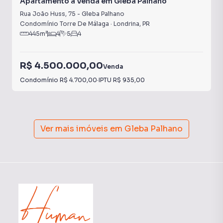
Apartamento à Venda em Gleba Palhano
Rua João Huss
,
75
-
Gleba Palhano
Condomínio Torre De Málaga
·
Londrina
,
PR
445
m²
4
5
4
R$ 4.500.000,00
Venda
Condomínio
R$ 4.700,00
·
IPTU
R$ 935,00
Ver mais imóveis em
Gleba Palhano