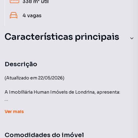
338 m²
útil
4
vagas
Características principais
Circuito Interno TV
Sala de Massagem
Descrição
Andar Alto
(Atualizado em 22/05/2026)
Sala de Pilates
A Imobiliária Human Imóveis de Londrina, apresenta:
Portaria 24h
ARTESANO - PLAENGE
Ver
mais
Apartamento com 4 suítes (sendo 01 master com closet) ,
elevador privativo, área de serviço , cozinha ampla, salas
Comodidades do imóvel
integradas, espaço gourmet integrado as salas, sacada