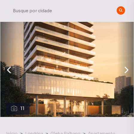
11
Início
Londrina
Gleba Palhano
Apartamento