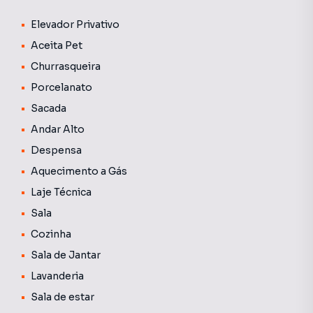
dupla, 4 vagas de garagem.
Elevador Privativo
Condomínio com piscina , área gourmet com piscina
Aceita Pet
privativa, academia.
Churrasqueira
Localizado à uma quadra da Av Ayrton Senna, próximo de
Porcelanato
todo complexo comercial da região.
Sacada
Andar Alto
Despensa
Aquecimento a Gás
Laje Técnica
Sala
Cozinha
Sala de Jantar
Lavanderia
Sala de estar