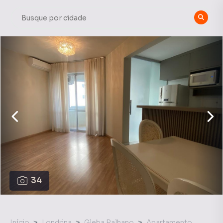
34
Início
Londrina
Gleba Palhano
Apartamento