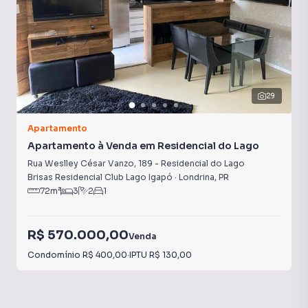
29
Apartamento
Apartamento à Venda em Residencial do Lago
Rua Weslley César Vanzo
,
189
-
Residencial do Lago
Brisas Residencial Club Lago Igapó
·
Londrina
,
PR
72
m²
3
2
1
R$ 570.000,00
Venda
Condomínio
R$ 400,00
·
IPTU
R$ 130,00