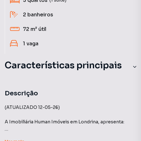
3
quartos
2
banheiros
72 m²
útil
1
vaga
Características principais
Sala de Academia
Elevador com Gerador
Descrição
Sacada com Skin Glass
(ATUALIZADO 12-05-26)
Aceita Pet
A Imobiliária Human Imóveis em Londrina, apresenta:
Piscina com Raia
Edifício Brisas Residencial Club Lago Igapó - Construtora