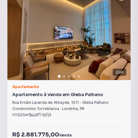
43
Apartamento
Apartamento à Venda em Gleba Palhano
Rua Ernâni Lacerda de Athayde
,
1011
-
Gleba Palhano
Condomínio Torreblanca
·
Londrina
,
PR
225
m²
3
5
3
R$ 2.881.775,00
Venda