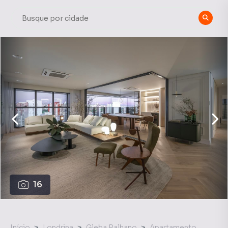
16
Início
Londrina
Gleba Palhano
Apartamento