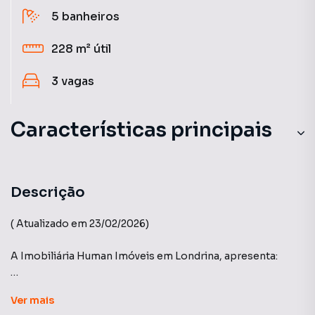
5
banheiros
228 m²
útil
3
vagas
Características principais
Andar Alto
Hidromassagem
Descrição
Sala de Academia
( Atualizado em 23/02/2026)
Piscina Aquecida
A Imobiliária Human Imóveis em Londrina, apresenta:
Elevador com Gerador
Vero Vittá - Construtora AYoshii
Ver
mais