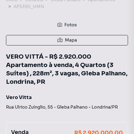
AP5390_HMN
Fotos
Mapa
VERO VITTÁ - R$ 2.920.000
Apartamento à venda, 4 Quartos (3
Suítes) , 228m², 3 vagas, Gleba Palhano,
Londrina, PR
Vero Vitta
Rua Ulrico Zuínglio
,
55
-
Gleba Palhano
-
Londrina
/
PR
Venda
R$ 2.920.000,00