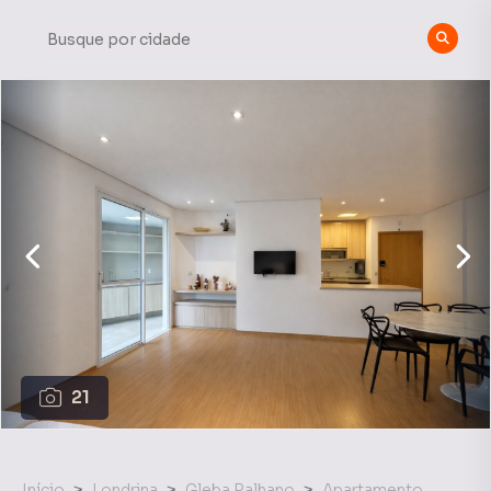
21
Início
Londrina
Gleba Palhano
Apartamento