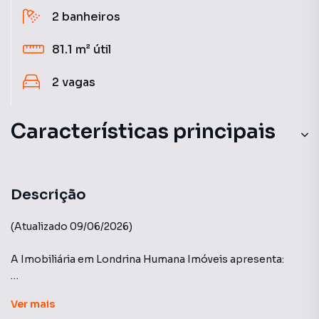
2
banheiros
81.1 m²
útil
2
vagas
Características principais
Churrasqueira
Aquecimento a Gás
Descrição
Andar Alto
(Atualizado 09/06/2026)
Sacada
A Imobiliária em Londrina Humana Imóveis apresenta:
Churrasqueira
EVOLUTION ALTO DA PALHANO - Vectra
Ver
mais