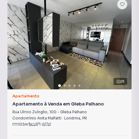
28
Apartamento
Apartamento à Venda em Gleba Palhano
Rua Ulrico Zuínglio
,
100
-
Gleba Palhano
Condomínio Anita Malfatti
·
Londrina
,
PR
103
m²
3
2
2