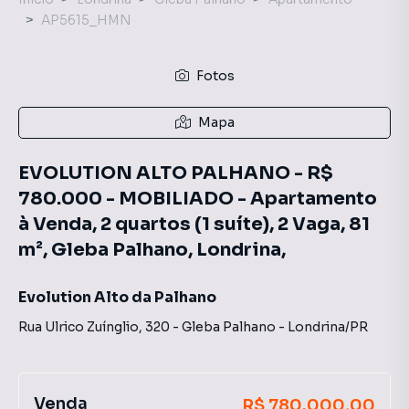
AP5615_HMN
Fotos
Mapa
EVOLUTION ALTO PALHANO - R$
780.000 - MOBILIADO - Apartamento
à Venda, 2 quartos (1 suíte), 2 Vaga, 81
m², Gleba Palhano, Londrina,
Evolution Alto da Palhano
Rua Ulrico Zuínglio
,
320
-
Gleba Palhano
-
Londrina
/
PR
Venda
R$ 780.000,00