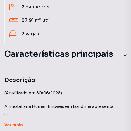
2
banheiros
87.91 m²
útil
2
vagas
Características principais
Descrição
(Atualizado em 30/06/2026)
A Imobiliária Human Imóveis em Londrina apresenta:
Edifício: Julio Ribeiro - Gleba Palhano, Londrina/PR.
Ver
mais