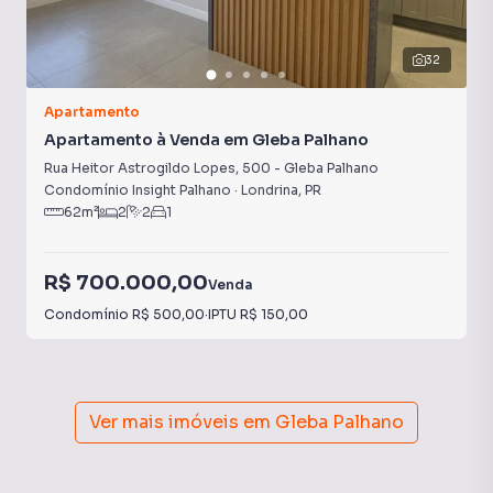
32
Apartamento
Apartamento à Venda em Gleba Palhano
Rua Heitor Astrogildo Lopes
,
500
-
Gleba Palhano
Condomínio Insight Palhano
·
Londrina
,
PR
62
m²
2
2
1
R$ 700.000,00
Venda
Condomínio
R$ 500,00
·
IPTU
R$ 150,00
Ver mais imóveis em
Gleba Palhano