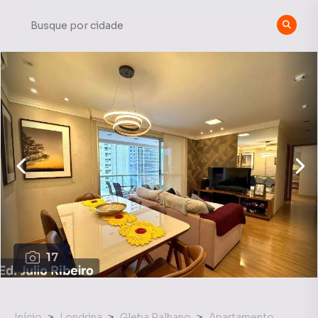
17
Início
Londrina
Gleba Palhano
Apartamento