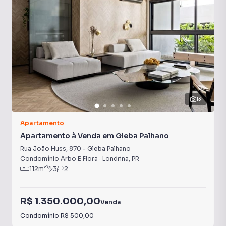
13
Apartamento
Apartamento à Venda em Gleba Palhano
Rua João Huss
,
870
-
Gleba Palhano
Condomínio Arbo E Flora
·
Londrina
,
PR
112
m²
3
2
R$ 1.350.000,00
Venda
Condomínio
R$ 500,00