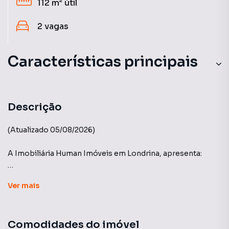
112 m²
útil
2
vagas
Características principais
Descrição
(Atualizado 05/08/2026)
A Imobiliária Human Imóveis em Londrina, apresenta:
Edifício Arbo e Flora - Construtora Plaenge
Ver
mais
Conheça Arbo e Flora, 2 novos empreendimentos que
trazem uma experiência de morar que transpõe os muros
Comodidades do imóvel
do edifício. O Alto da Palhano por um novo olhar.