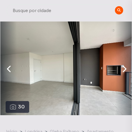
30
Início
Londrina
Gleba Palhano
Apartamento