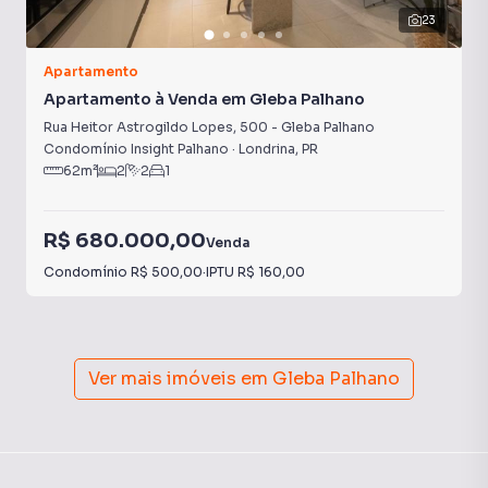
23
Apartamento
Apartamento à Venda em Gleba Palhano
Rua Heitor Astrogildo Lopes
,
500
-
Gleba Palhano
Condomínio Insight Palhano
·
Londrina
,
PR
62
m²
2
2
1
R$ 680.000,00
Venda
Condomínio
R$ 500,00
·
IPTU
R$ 160,00
Ver mais imóveis em
Gleba Palhano