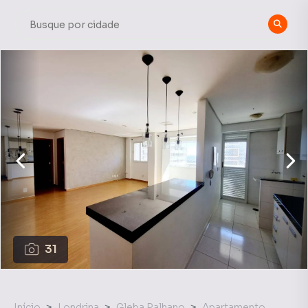
31
Início
Londrina
Gleba Palhano
Apartamento