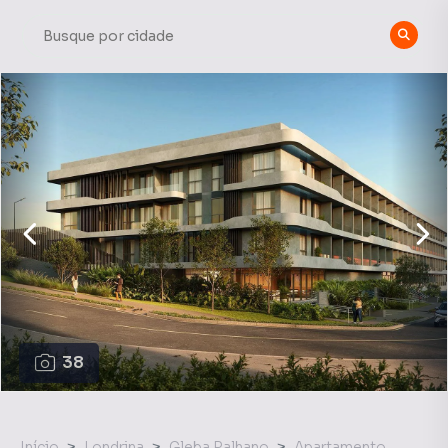
38
Início
Londrina
Gleba Palhano
Apartamento