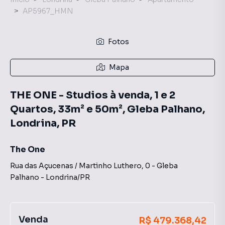
AP5967_HMN
Fotos
Mapa
THE ONE - Studios à venda, 1 e 2
Quartos, 33m² e 50m², Gleba Palhano,
Londrina, PR
The One
Rua das Açucenas / Martinho Luthero
,
0
-
Gleba
Palhano
-
Londrina
/
PR
Venda
R$ 479.368,42