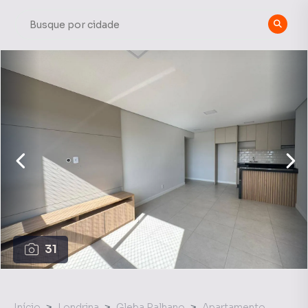
31
Início
Londrina
Gleba Palhano
Apartamento