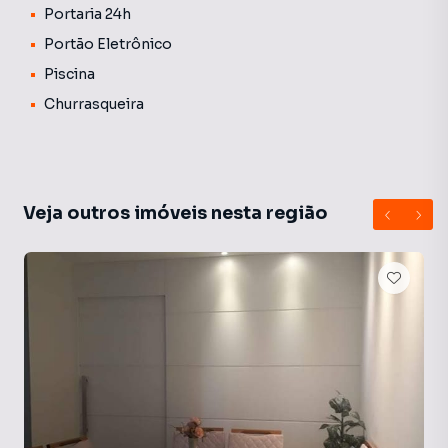
praticidade do dia a dia.
Portaria 24h
Portão Eletrônico
💡 Informações Importantes: O valor do condomínio
divulgado é uma média aproximada, podendo variar
Piscina
conforme as despesas mensais do edifício. As tarifas de
Churrasqueira
água e gás não estão incluídas nessa média e geralmente
são cobradas juntamente com o boleto do condomínio.
Veja outros imóveis nesta região