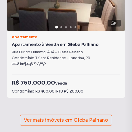
19
Apartamento
Apartamento à Venda em Gleba Palhano
Rua Eurico Hummig
,
404
-
Gleba Palhano
Condomínio Talent Residence
·
Londrina
,
PR
81
m²
3
2
2
R$ 750.000,00
Venda
Condomínio
R$ 400,00
·
IPTU
R$ 200,00
Ver mais imóveis em
Gleba Palhano