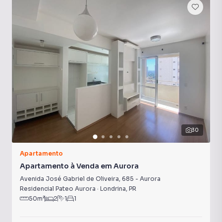
30
Apartamento
Apartamento à Venda em Aurora
Avenida José Gabriel de Oliveira
,
685
-
Aurora
Residencial Pateo Aurora
·
Londrina
,
PR
50
m²
2
1
1