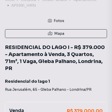
AP5991_HMN
Fotos
Mapa
RESIDENCIAL DO LAGO I - R$ 379.000
- Apartamento à Venda, 3 Quartos,
71m², 1 Vaga, Gleba Palhano, Londrina,
PR
Residencial do lago 1
Rua Jerusalém
,
65
-
Gleba Palhano
-
Londrina
/
PR
Venda
R$ 379.000,00