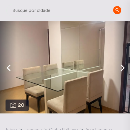
20
Início
Londrina
Gleba Palhano
Apartamento