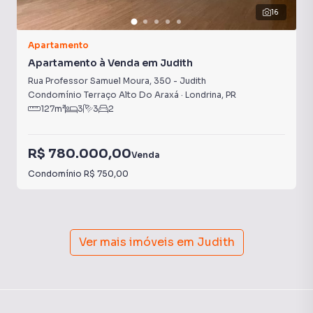
16
Apartamento
Apartamento à Venda em Judith
Rua Professor Samuel Moura
,
350
-
Judith
Condomínio Terraço Alto Do Araxá
·
Londrina
,
PR
127
m²
3
3
2
R$ 780.000,00
Venda
Condomínio
R$ 750,00
Ver mais imóveis em
Judith