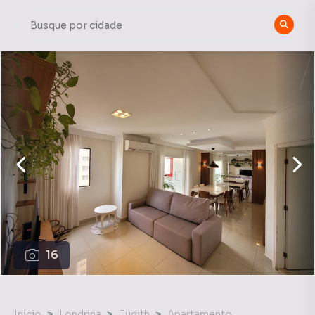
16
Início
Londrina
Judith
Apartamento