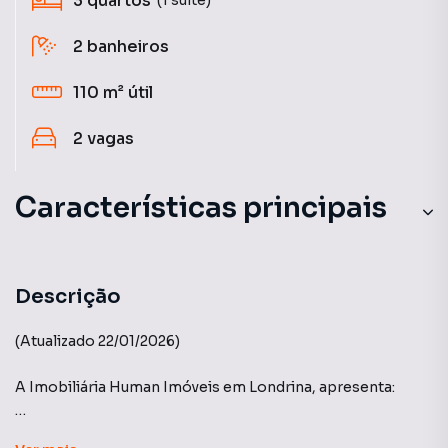
3
quartos
2
banheiros
110 m²
útil
2
vagas
Características principais
Portaria 24h
Piscina Aquecida
Descrição
Aquecimento a Gás
(Atualizado 22/01/2026)
Aceita Pet
A Imobiliária Human Imóveis em Londrina, apresenta:
Circuito Interno TV
Edifício Residencial Renaissance - Bairro Judith.