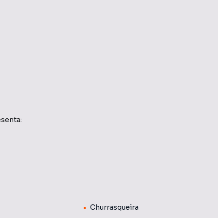
esenta:
 ótima localidade a duas quadra do Shopping Aurora,
s os quartos, cozinha planejada com divisão na área de
Churrasqueira
festa, salão gourmet, churrasqueira, salão de festa