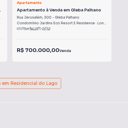
Apartamento
Apa
Apartamento à Venda em Gleba Palhano
Ap
Rua Jerusalém
,
300
-
Gleba Palhano
Rua
Condomínio Jardins Eco Resort E Residence
·
Londrina
,
PR
Bri
75
m²
3
2
2
R$
R$ 700.000,00
Venda
Con
s em
Residencial do Lago