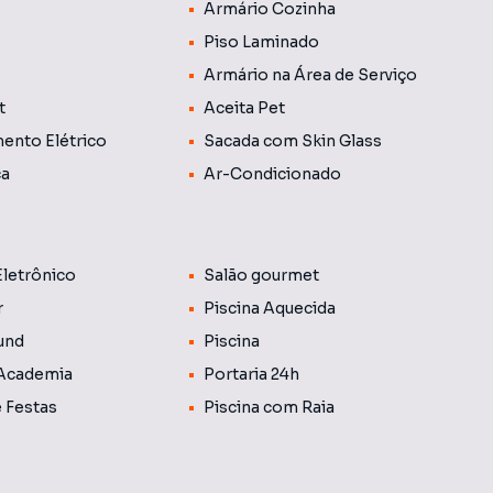
etros, academia completa, tatame, gerador de energia e
Armário Cozinha
Piso Laminado
Armário na Área de Serviço
t
Aceita Pet
ento Elétrico
Sacada com Skin Glass
ca
Ar-Condicionado
Eletrônico
Salão gourmet
r
Piscina Aquecida
und
Piscina
 Academia
Portaria 24h
e Festas
Piscina com Raia