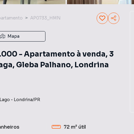
partamento
AP0733_HMN
Mapa
000 - Apartamento à venda, 3
 Vaga, Gleba Palhano, Londrina
 Lago
-
Londrina
/
PR
anheiros
72 m²
útil