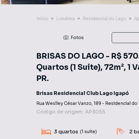
Início
Londrina
Residencial do Lago
A
Fotos
BRISAS DO LAGO - R$ 570.
Quartos (1 Suíte), 72m², 1
PR.
Brisas Residencial Club Lago Igapó
Rua Weslley César Vanzo
,
189
-
Residencial do
Código de origem:
AP3055
3
quartos
2
b
(1 suíte)