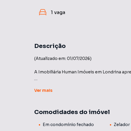
1
vaga
Descrição
(Atualizado em: 01/07/2026)
A Imobiliária Human Imóveis em Londrina apr
BRISAS RESIDENCIAL CLUB LAGO IGAPÓ A.Yoshii Apartamento à Venda na Gleba Palhano.
Ver
mais
Condomínio Brisas Residence Club Lago Igapó,
andar alto, ar-condicionado, armários em todo
Comodidades do imóvel
serviço, screen glass na sacada.
Em condomínio fechado
Zelador
Apartamento com área total de lazer, salão de 