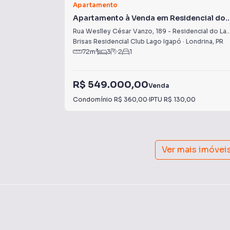
Apartamento
Apartamento à Venda em Residencial do
Lago
Rua Weslley César Vanzo
,
189
-
Residencial do Lago
Brisas Residencial Club Lago Igapó
·
Londrina
,
PR
72
m²
3
2
1
R$ 549.000,00
Venda
Condomínio
R$ 360,00
·
IPTU
R$ 130,00
Ver mais imóvei