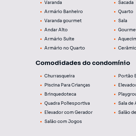
infantil, sala de jogos, piscina com raia 25 m
Varanda
Sacada
portaria 24 horas com monitoramento.
Armário Banheiro
Quarto
Varanda gourmet
Sala
Agende sua visita!!!
Andar Alto
Gourme
Armário Suíte
Aquecim
Armário no Quarto
Cerâmi
Comodidades do condomínio
Churrasqueira
Portão 
Piscina Para Crianças
Elevado
Brinquedoteca
Playgro
Quadra Poliesportiva
Sala de
Elevador com Gerador
Salão d
Salão com Jogos