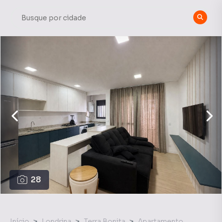
28
Início
Londrina
Terra Bonita
Apartamento