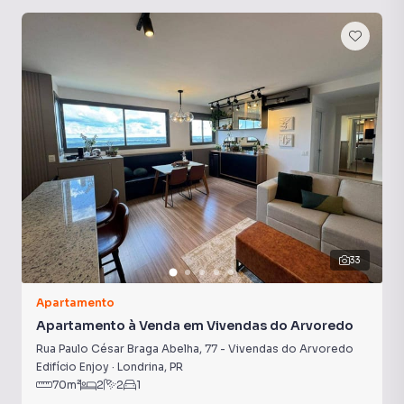
33
Apartamento
Apartamento à Venda em Vivendas do Arvoredo
Rua Paulo César Braga Abelha
,
77
-
Vivendas do Arvoredo
Edifício Enjoy
·
Londrina
,
PR
70
m²
2
2
1