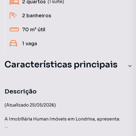
2
quartos
(1 suíte)
2
banheiros
70 m²
útil
1
vaga
Características principais
Descrição
(Atualizado 25/05/2026)
A Imobiliária Human Imóveis em Londrina, apresenta:
Edifício Mind - Construtora Vanguard