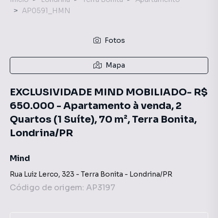
AP0591_HMN
Fotos
Mapa
EXCLUSIVIDADE MIND MOBILIADO- R$
650.000 - Apartamento à venda, 2
Quartos (1 Suíte), 70 m², Terra Bonita,
Londrina/PR
Mind
Rua Luiz Lerco
,
323
-
Terra Bonita
-
Londrina
/
PR
Código de origem:
AP3197