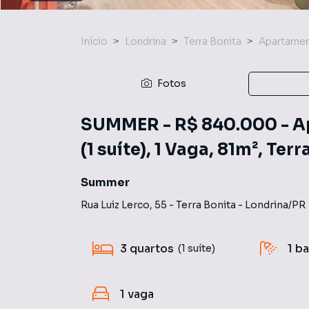
Início
Londrina
Terra Bonita
Apartame
Fotos
SUMMER - R$ 840.000 - Ap
(1 suíte), 1 Vaga, 81m², Ter
Summer
Rua Luiz Lerco
,
55
-
Terra Bonita
-
Londrina
/
PR
3
quartos
1
ba
(1 suíte)
1
vaga