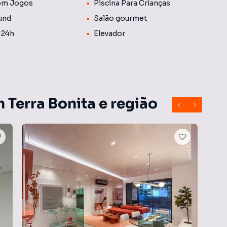
om Jogos
Piscina Para Crianças
es quentes e vibrantes, com a energia do verão
ntes de convivência deixando muito mais charmoso. Área
und
Salão gourmet
uedoteca, sala de jogos, quatro espaços para festas (Pub,
 24h
Elevador
king, pet place, delivery box, minicampo e horta com
tindo o potencial do espaço. Venha descobrir como é
informações.
 Terra Bonita e região