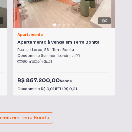
4
17
Apartamento
Apa
Apartamento à Venda em Terra Bonita
Apa
Rua Luiz Lerco
,
55
-
Terra Bonita
Rua
Condomínio Summer
·
Londrina
,
PR
Con
80
m²
3
2
1
R$ 867.200,00
R$
Venda
Condomínio
R$ 0,01
·
IPTU
R$ 0,01
Con
óveis em
Terra Bonita