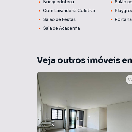
Brinquedoteca
Salão c
empreendimento de Londrina. Fachada com cor
brasileiro e as varandas integradas aos ambie
Com Lavanderia Coletiva
Playgro
de lazer com piscina, fitness, kids play, brinq
Salão de Festas
Portaria
Steak House, Lounge Bar, Chef's Table), cowor
Sala de Academia
canteiros elevados.
As imagens são meramente ilustrativas, refle
viver no Summer! Entre em contato para mais 
Veja outros imóveis em