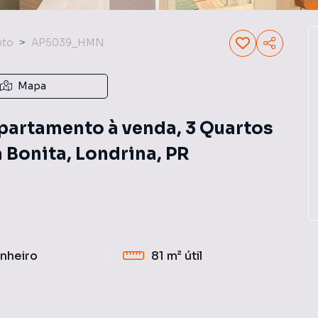
nto
AP5039_HMN
Mapa
artamento à venda, 3 Quartos
ra Bonita, Londrina, PR
nheiro
81 m²
útil