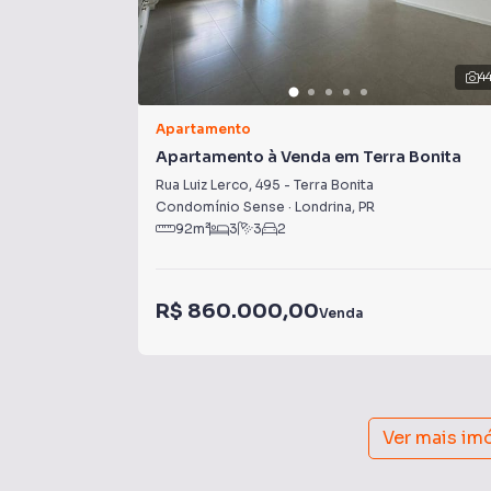
4
Apartamento
Apartamento à Venda em Terra Bonita
Rua Luiz Lerco
,
495
-
Terra Bonita
Condomínio Sense
·
Londrina
,
PR
92
m²
3
3
2
R$ 860.000,00
Venda
Ver mais im