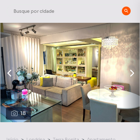
18
Início
Londrina
Terra Bonita
Apartamento