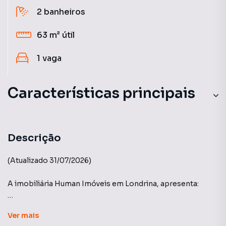
2
banheiros
63 m²
útil
1
vaga
Características principais
Ar-Condicionado
Descrição
(Atualizado 31/07/2026)
A imobiliária Human Imóveis em Londrina, apresenta:
Edifício Pateo Allegro - Construtora Yticon
Ver
mais