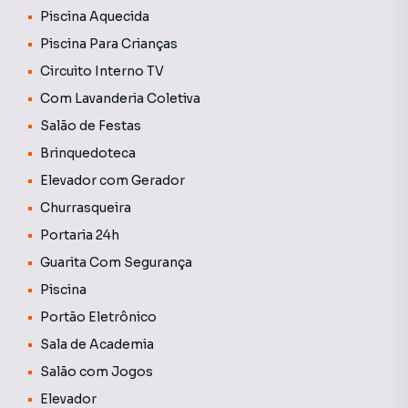
Piscina Aquecida
Um charmoso cantinho bar com iluminação embutida e
cristaleira planejada valoriza o living, criando um clima
Piscina Para Crianças
sofisticado para receber amigos.
Circuito Interno TV
Com Lavanderia Coletiva
Apartamento pronto para morar, com bom gosto em cada
detalhe e ótima localização no Terra Bonita, uma das
Salão de Festas
regiões mais desejadas da cidade.
Brinquedoteca
Elevador com Gerador
Churrasqueira
Portaria 24h
Guarita Com Segurança
Piscina
Portão Eletrônico
Sala de Academia
Salão com Jogos
Elevador