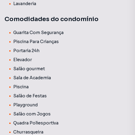
Lavanderia
piscina, academia, salão de festas, espaço gourmet e
muito mais, proporcionando bem-estar e diversão para
Comodidades do condomínio
toda a família! Vamos conhecer?
Guarita Com Segurança
Piscina Para Crianças
Portaria 24h
Elevador
Salão gourmet
Sala de Academia
Piscina
Salão de Festas
Playground
Salão com Jogos
Quadra Poliesportiva
Churrasqueira