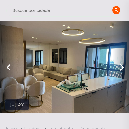
37
Início
Londrina
Terra Bonita
Apartamento