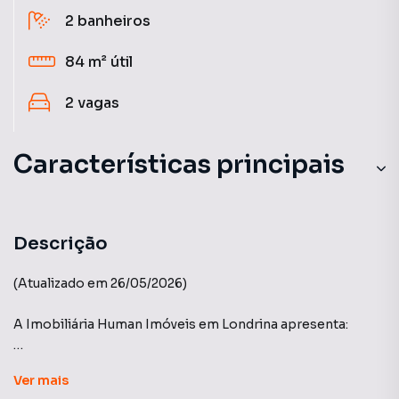
2
banheiros
84 m²
útil
2
vagas
Características principais
Guarita Com Segurança
Portaria 24h
Descrição
Sala de Academia
(Atualizado em 26/05/2026)
Piscina
A Imobiliária Human Imóveis em Londrina apresenta:
Churrasqueira
Edifício: MIND – Gleba Palhano.
Ver
mais