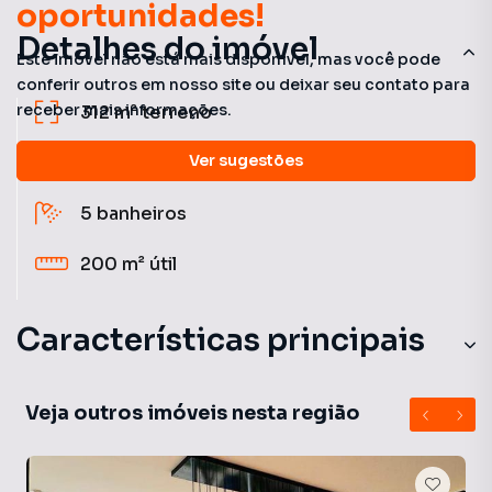
oportunidades!
Detalhes do imóvel
Este imóvel não está mais disponível, mas você pode
conferir outros em nosso site ou deixar seu contato para
receber mais informações.
312 m²
terreno
Ver sugestões
3
quartos
(3 suítes)
5
banheiros
200 m²
útil
Características principais
Piscina Para Crianças
Veja outros imóveis nesta região
Pista Cooper
Quadra Tênis