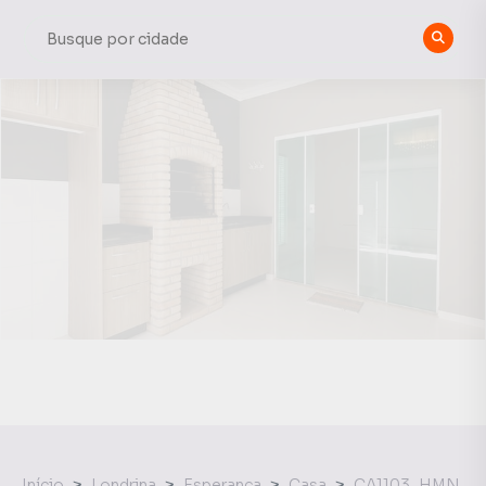
Início
Londrina
Esperança
Casa
CA1103_HMN