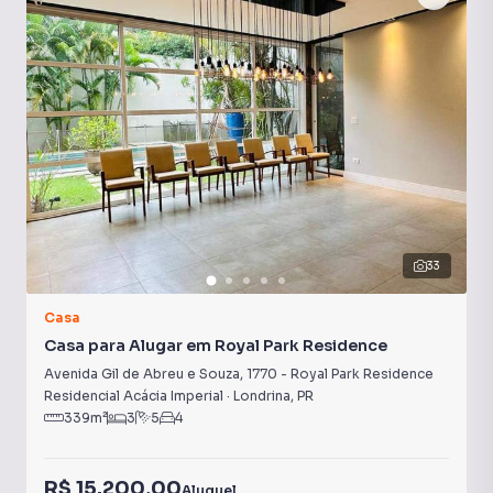
Portaria 24h
Guarita Com Segurança
33
Casa
Casa para Alugar em Royal Park Residence
Avenida Gil de Abreu e Souza
,
1770
-
Royal Park Residence
Residencial Acácia Imperial
·
Londrina
,
PR
339
m²
3
5
4
R$ 15.200,00
Aluguel