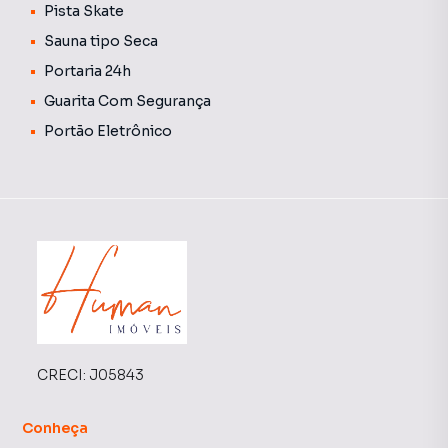
Pista Skate
podendo variar conforme as despesas mensais do
Sauna tipo Seca
condomínio. As tarifas individuais poderão ser cobradas
conforme consumo.
Portaria 24h
Guarita Com Segurança
Portão Eletrônico
CRECI:
J05843
Conheça