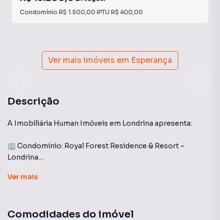
Condomínio
R$ 1.500,00
·
IPTU
R$ 400,00
Ver mais imóveis em
Esperança
Descrição
A Imobiliária Human Imóveis em Londrina apresenta:
🏢 Condomínio: Royal Forest Residence & Resort –
Londrina
Ver
mais
Casa com 200 m² de área privativa em terreno de 312 m²,
projetada para oferecer conforto, funcionalidade e
qualidade de vida. O imóvel conta com 3 suítes, além de 2
Comodidades do imóvel
salas amplas, proporcionando ambientes aconchegantes