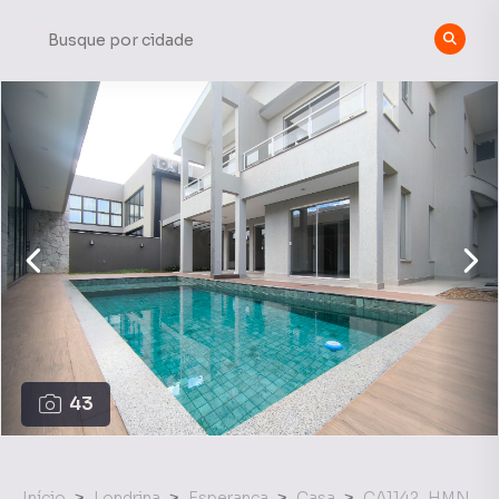
43
Início
Londrina
Esperança
Casa
CA1142_HMN